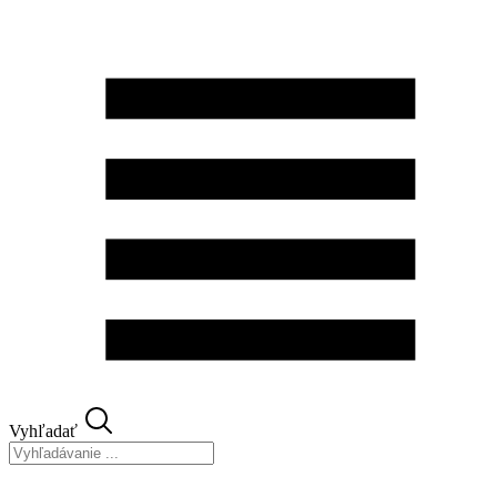
Preskočiť
na
obsah
Vyhľadať