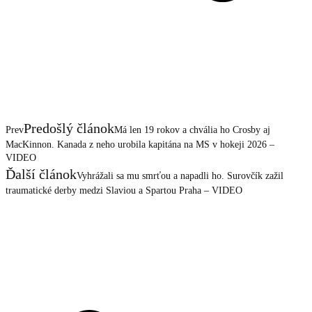
Predošlý článok
Prev
Má len 19 rokov a chvália ho Crosby aj
MacKinnon. Kanada z neho urobila kapitána na MS v hokeji 2026 –
VIDEO
Ďalší článok
Vyhrážali sa mu smrťou a napadli ho. Surovčík zažil
traumatické derby medzi Slaviou a Spartou Praha – VIDEO