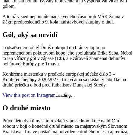
mať krajšiu pointu. Bývalý reprezentant ju vyšperkoval víťazným
gólom.
A to až v siedmej minúte nadstaveného času proti MŠK Žilina v
šlágri predposledného 9. kola nadstavbovej skupiny o titul.
Gól, aký sa nevidí
Tridsaťsedemročný Ďuriš dokopol do bránky loptu po
nepremenenom pokutovom kope jeho spoluhráča Erika Saba. Nebol
to len víťazný gól v zápase (1:0), ale zároveň znamenal definitívu
pohárovej Európy pre Trnavu.
Konkrétne miestenku v predkole európskej súťaže číslo 3 –
Konferenčnej ligy 2026/2027. Trnavčania sa dostali v tabuľke na
druhú priečku o bod pred futbalistov Dunajskej Stredy.
View this post on Instagram
Loading…
O druhé miesto
Práve tieto dva tímy si to rozdajú v poslednom kole najbližšiu
sobotu v boji o konečné druhé miesto za majstrovským Slovanom
Bratislava. Trnave postačí na potvrdenie druhého miesta aj remíza,