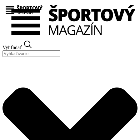
Preskočiť
na
obsah
Vyhľadať