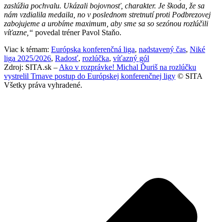
zaslúžia pochvalu. Ukázali bojovnosť, charakter. Je škoda, že sa
nám vzdialila medaila, no v poslednom stretnutí proti Podbrezovej
zabojujeme a urobíme maximum, aby sme sa so sezónou rozlúčili
víťazne,“
povedal tréner Pavol Staňo.
Viac k témam:
Európska konferenčná liga
,
nadstavený čas
,
Niké
liga 2025/2026
,
Radosť
,
rozlúčka
,
víťazný gól
Zdroj: SITA.sk –
Ako v rozprávke! Michal Ďuriš na rozlúčku
vystrelil Trnave postup do Európskej konferenčnej ligy
© SITA
Všetky práva vyhradené.