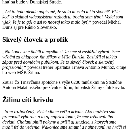
hrať sa bude v Dunajskej Strede.
„Asi to bolo niekde napísané, že sa to muselo takto skončiť. Ešte
keď to skúmal videoasistent rozhodcu, trochu som tŕpol. Vedel som
však, že je to gól a asi to naozaj takto malo byť,“
povedal Michal
Ďuriš aj pre Rádio Slovensko.
Skvelý človek a profík
„Na konci sme tlačili a myslím si, že sme si zaslúžili vyhrať. Sme
vďační za chlapcov, fanúšikov a Miša Ďuriša. Zaslúžil si takýto
zápas pred domácim publikom. Je to skvelý človek a skutočný
profesionál,“
povedal tréner Spartaka Trnava Antonio Muňoz, cituje
ho web MŠK Žilina.
Zatiaľ čo Trnavčania spoločne s vyše 6200 fanúšikmi na Štadióne
Antona Malatinského prežívali eufóriu, futbalisti Žiliny cítili krivdu.
Žilina cíti krivdu
„Som rozhorčený, všetci cítime veľkú krivdu. Ako mužstvo sme
pracovali výborne, a to aj napriek tomu, že sme trénovali iba
deviati. Chalani plnili pokyny a prišli aj situácie, z ktorých sme
mohli ísť do vedenia. Nakoniec sme smutní a nahnevaní, no hráči si