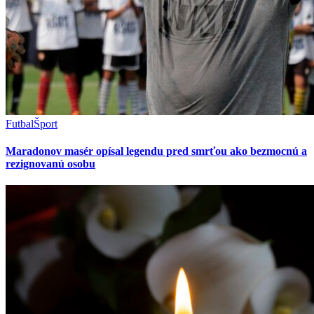
Futbal
Šport
Maradonov masér opísal legendu pred smrťou ako bezmocnú a
rezignovanú osobu