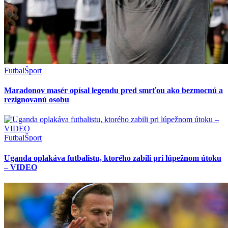
Futbal
Šport
Maradonov masér opísal legendu pred smrťou ako bezmocnú a
rezignovanú osobu
Futbal
Šport
Uganda oplakáva futbalistu, ktorého zabili pri lúpežnom útoku
– VIDEO