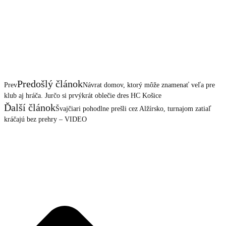
Predošlý článok
Prev
Návrat domov, ktorý môže znamenať veľa pre
klub aj hráča. Jurčo si prvýkrát oblečie dres HC Košice
Ďalší článok
Švajčiari pohodlne prešli cez Alžírsko, turnajom zatiaľ
kráčajú bez prehry – VIDEO