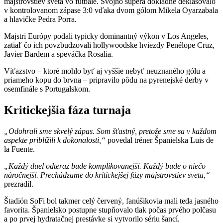
majstrovstiev sveta vo futbale. Svojho súpera dôkladne deklasovalo
v kontrolovanom zápase 3:0 vďaka dvom gólom Mikela Oyarzabala
a hlavičke Pedra Porra.
Majstri Európy podali typicky dominantný výkon v Los Angeles,
zatiaľ čo ich povzbudzovali hollywoodske hviezdy Penélope Cruz,
Javier Bardem a speváčka Rosalia.
Víťazstvo – ktoré mohlo byť aj vyššie nebyť neuznaného gólu a
priameho kopu do brvna – pripravilo pôdu na pyrenejské derby v
osemfinále s Portugalskom.
Kritickejšia fáza turnaja
„Odohrali sme skvelý zápas. Som šťastný, pretože sme sa v každom
aspekte priblížili k dokonalosti,“
povedal tréner Španielska Luis de
la Fuente.
„Každý duel odteraz bude komplikovanejší. Každý bude o niečo
náročnejší. Prechádzame do kritickejšej fázy majstrovstiev sveta,“
prezradil.
Štadión SoFi bol takmer celý červený, fanúšikovia mali teda jasného
favorita. Španielsko postupne stupňovalo tlak počas prvého polčasu
a po prvej hydratačnej prestávke si vytvorilo sériu šancí.