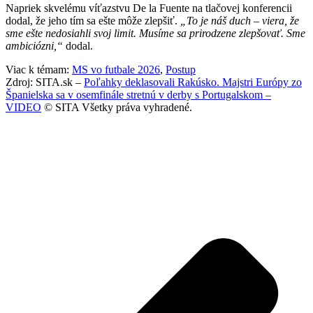
Napriek skvelému víťazstvu De la Fuente na tlačovej konferencii
dodal, že jeho tím sa ešte môže zlepšiť.
„To je náš duch – viera, že
sme ešte nedosiahli svoj limit. Musíme sa prirodzene zlepšovať. Sme
ambiciózni,“
dodal.
Viac k témam:
MS vo futbale 2026
,
Postup
Zdroj: SITA.sk –
Poľahky deklasovali Rakúsko. Majstri Európy zo
Španielska sa v osemfinále stretnú v derby s Portugalskom –
VIDEO
© SITA Všetky práva vyhradené.