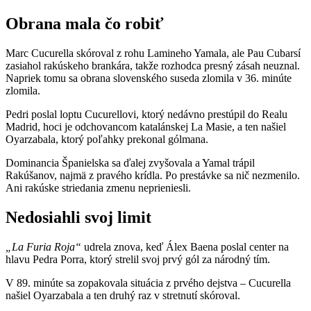
Obrana mala čo robiť
Marc Cucurella skóroval z rohu Lamineho Yamala, ale Pau Cubarsí
zasiahol rakúskeho brankára, takže rozhodca presný zásah neuznal.
Napriek tomu sa obrana slovenského suseda zlomila v 36. minúte
zlomila.
Pedri poslal loptu Cucurellovi, ktorý nedávno prestúpil do Realu
Madrid, hoci je odchovancom katalánskej La Masie, a ten našiel
Oyarzabala, ktorý poľahky prekonal gólmana.
Dominancia Španielska sa ďalej zvyšovala a Yamal trápil
Rakúšanov, najmä z pravého krídla. Po prestávke sa nič nezmenilo.
Ani rakúske striedania zmenu neprieniesli.
Nedosiahli svoj limit
„La Furia Roja“
udrela znova, keď Álex Baena poslal center na
hlavu Pedra Porra, ktorý strelil svoj prvý gól za národný tím.
V 89. minúte sa zopakovala situácia z prvého dejstva – Cucurella
našiel Oyarzabala a ten druhý raz v stretnutí skóroval.