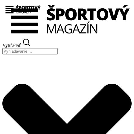
Preskočiť
na
obsah
Vyhľadať