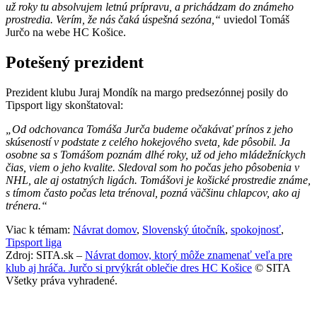
už roky tu absolvujem letnú prípravu, a prichádzam do známeho
prostredia. Verím, že nás čaká úspešná sezóna,“
uviedol Tomáš
Jurčo na webe HC Košice.
Potešený prezident
Prezident klubu Juraj Mondík na margo predsezónnej posily do
Tipsport ligy skonštatoval:
„Od odchovanca Tomáša Jurča budeme očakávať prínos z jeho
skúseností v podstate z celého hokejového sveta, kde pôsobil. Ja
osobne sa s Tomášom poznám dlhé roky, už od jeho mládežníckych
čias, viem o jeho kvalite. Sledoval som ho počas jeho pôsobenia v
NHL, ale aj ostatných ligách. Tomášovi je košické prostredie známe,
s tímom často počas leta trénoval, pozná väčšinu chlapcov, ako aj
trénera.“
Viac k témam:
Návrat domov
,
Slovenský útočník
,
spokojnosť
,
Tipsport liga
Zdroj: SITA.sk –
Návrat domov, ktorý môže znamenať veľa pre
klub aj hráča. Jurčo si prvýkrát oblečie dres HC Košice
© SITA
Všetky práva vyhradené.