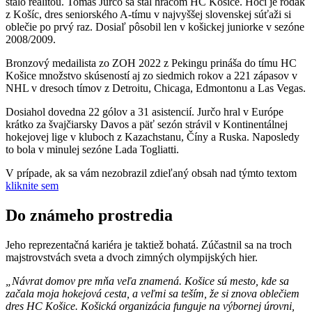
stalo realitou. Tomáš Jurčo sa stal hráčom HC Košice. Hoci je rodák
z Košíc, dres seniorského A-tímu v najvyššej slovenskej súťaži si
oblečie po prvý raz. Dosiaľ pôsobil len v košickej juniorke v sezóne
2008/2009.
Bronzový medailista zo ZOH 2022 z Pekingu prináša do tímu HC
Košice množstvo skúseností aj zo siedmich rokov a 221 zápasov v
NHL v dresoch tímov z Detroitu, Chicaga, Edmontonu a Las Vegas.
Dosiahol dovedna 22 gólov a 31 asistencií. Jurčo hral v Európe
krátko za švajčiarsky Davos a päť sezón strávil v Kontinentálnej
hokejovej lige v kluboch z Kazachstanu, Číny a Ruska. Naposledy
to bola v minulej sezóne Lada Togliatti.
V prípade, ak sa vám nezobrazil zdieľaný obsah nad týmto textom
kliknite sem
Do známeho prostredia
Jeho reprezentačná kariéra je taktiež bohatá. Zúčastnil sa na troch
majstrovstvách sveta a dvoch zimných olympijských hier.
„Návrat domov pre mňa veľa znamená. Košice sú mesto, kde sa
začala moja hokejová cesta, a veľmi sa teším, že si znova oblečiem
dres HC Košice. Košická organizácia funguje na výbornej úrovni,