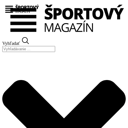
Preskočiť
na
obsah
Vyhľadať