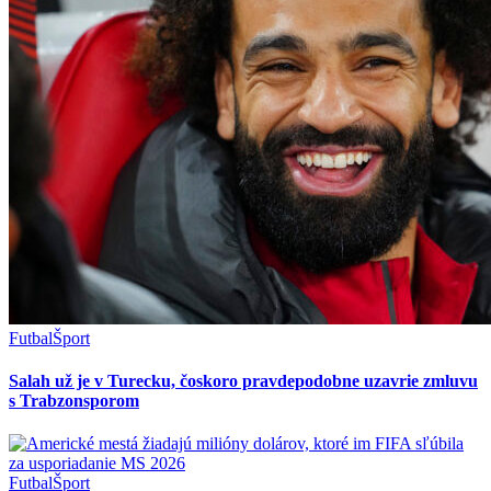
Futbal
Šport
Salah už je v Turecku, čoskoro pravdepodobne uzavrie zmluvu
s Trabzonsporom
Futbal
Šport