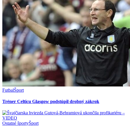
Futbal
Šport
Tréner Celticu Glasgow podstúpil drobný zákrok
Ostatné športy
Šport