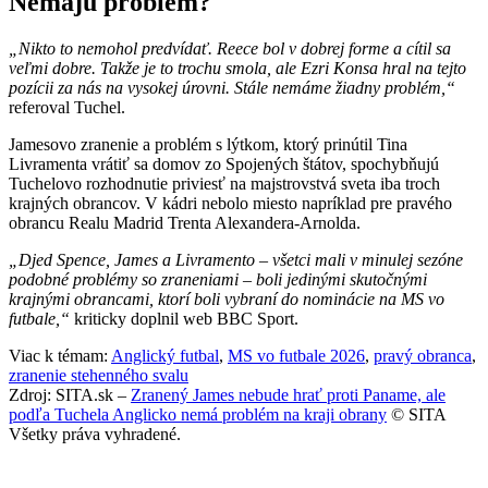
Nemajú problém?
„Nikto to nemohol predvídať. Reece bol v dobrej forme a cítil sa
veľmi dobre. Takže je to trochu smola, ale Ezri Konsa hral na tejto
pozícii za nás na vysokej úrovni. Stále nemáme žiadny problém,“
referoval Tuchel.
Jamesovo zranenie a problém s lýtkom, ktorý prinútil Tina
Livramenta vrátiť sa domov zo Spojených štátov, spochybňujú
Tuchelovo rozhodnutie priviesť na majstrovstvá sveta iba troch
krajných obrancov. V kádri nebolo miesto napríklad pre pravého
obrancu Realu Madrid Trenta Alexandera-Arnolda.
„Djed Spence, James a Livramento – všetci mali v minulej sezóne
podobné problémy so zraneniami – boli jedinými skutočnými
krajnými obrancami, ktorí boli vybraní do nominácie na MS vo
futbale,“
kriticky doplnil web BBC Sport.
Viac k témam:
Anglický futbal
,
MS vo futbale 2026
,
pravý obranca
,
zranenie stehenného svalu
Zdroj: SITA.sk –
Zranený James nebude hrať proti Paname, ale
podľa Tuchela Anglicko nemá problém na kraji obrany
© SITA
Všetky práva vyhradené.