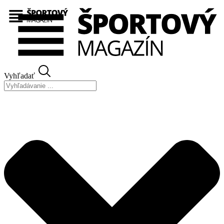
Preskočiť
na
obsah
Vyhľadať