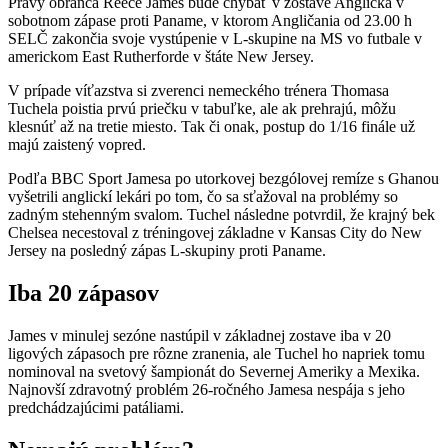
Pravý obranca Reece James bude chýbať v zostave Anglicka v
sobotnom zápase proti Paname, v ktorom Angličania od 23.00 h
SELČ zakončia svoje vystúpenie v L-skupine na MS vo futbale v
americkom East Rutherforde v štáte New Jersey.
V prípade víťazstva si zverenci nemeckého trénera Thomasa
Tuchela poistia prvú priečku v tabuľke, ale ak prehrajú, môžu
klesnúť až na tretie miesto. Tak či onak, postup do 1/16 finále už
majú zaistený vopred.
Podľa BBC Sport Jamesa po utorkovej bezgólovej remíze s Ghanou
vyšetrili anglickí lekári po tom, čo sa sťažoval na problémy so
zadným stehenným svalom. Tuchel následne potvrdil, že krajný bek
Chelsea necestoval z tréningovej základne v Kansas City do New
Jersey na posledný zápas L-skupiny proti Paname.
Iba 20 zápasov
James v minulej sezóne nastúpil v základnej zostave iba v 20
ligových zápasoch pre rôzne zranenia, ale Tuchel ho napriek tomu
nominoval na svetový šampionát do Severnej Ameriky a Mexika.
Najnovší zdravotný problém 26-ročného Jamesa nespája s jeho
predchádzajúcimi patáliami.