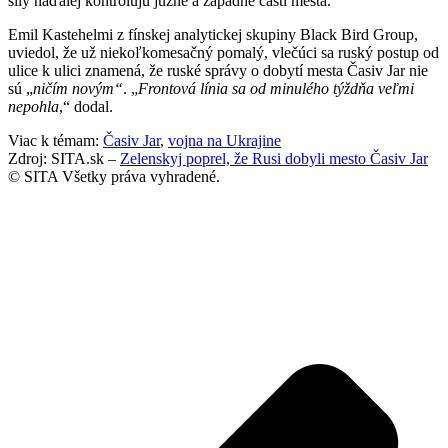
sily naďalej kontrolujú južné a západné časti mesta.
Emil Kastehelmi z fínskej analytickej skupiny Black Bird Group,
uviedol, že už niekoľkomesačný pomalý, vlečúci sa ruský postup od
ulice k ulici znamená, že ruské správy o dobytí mesta Časiv Jar nie
sú „
ničím novým“
. „
Frontová línia sa od minulého týždňa veľmi
nepohla
,“ dodal.
Viac k témam:
Časiv Jar
,
vojna na Ukrajine
Zdroj: SITA.sk –
Zelenskyj poprel, že Rusi dobyli mesto Časiv Jar
© SITA Všetky práva vyhradené.