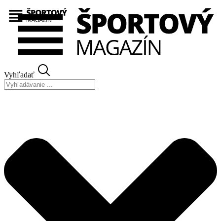
Preskočiť
na
obsah
Vyhľadať