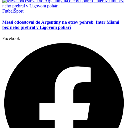
Futbal
Šport
Messi odcestoval do Argentíny na otcov pohreb. Inter Miami
bez neho prehral v Ligovom pohári
Facebook