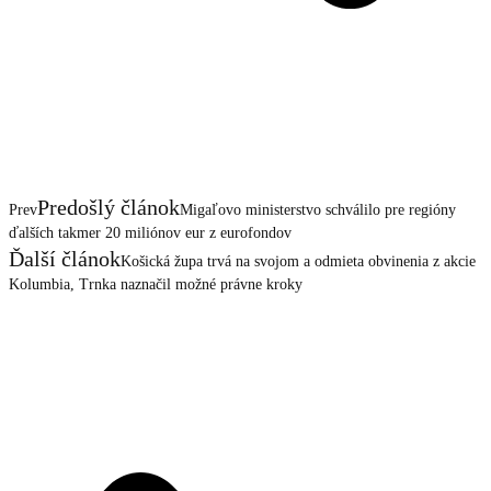
Predošlý článok
Prev
Migaľovo ministerstvo schválilo pre regióny
ďalších takmer 20 miliónov eur z eurofondov
Ďalší článok
Košická župa trvá na svojom a odmieta obvinenia z akcie
Kolumbia, Trnka naznačil možné právne kroky