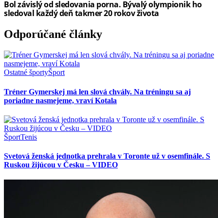
Odporúčané články
Ostatné športy
Šport
Tréner Gymerskej má len slová chvály. Na tréningu sa aj
poriadne nasmejeme, vraví Kotala
Šport
Tenis
Svetová ženská jednotka prehrala v Toronte už v osemfinále. S
Ruskou žijúcou v Česku – VIDEO