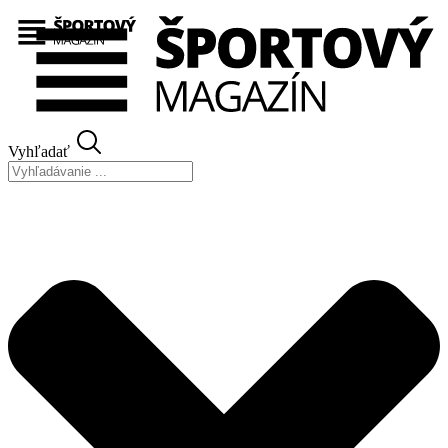
Preskočiť
na
obsah
Vyhľadať