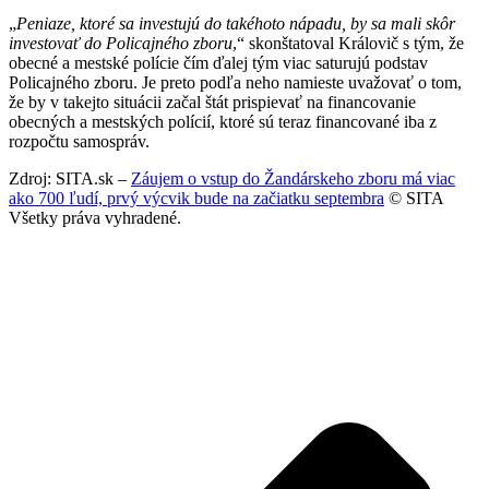
„
Peniaze, ktoré sa investujú do takéhoto nápadu, by sa mali skôr
investovať do Policajného zboru
,“ skonštatoval Královič s tým, že
obecné a mestské polície čím ďalej tým viac saturujú podstav
Policajného zboru. Je preto podľa neho namieste uvažovať o tom,
že by v takejto situácii začal štát prispievať na financovanie
obecných a mestských polícií, ktoré sú teraz financované iba z
rozpočtu samospráv.
Zdroj: SITA.sk –
Záujem o vstup do Žandárskeho zboru má viac
ako 700 ľudí, prvý výcvik bude na začiatku septembra
© SITA
Všetky práva vyhradené.