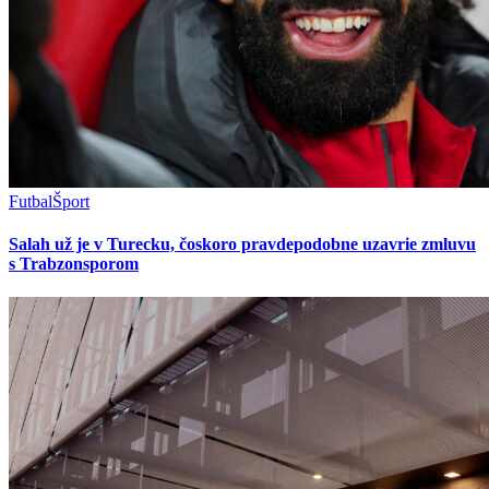
Futbal
Šport
Salah už je v Turecku, čoskoro pravdepodobne uzavrie zmluvu
s Trabzonsporom