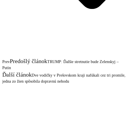
Predošlý článok
Prev
TRUMP: Ďalšie stretnutie bude Zelenskyj –
Putin
Ďalší článok
Dve vodičky v Prešovskom kraji nafúkali cez tri promile,
jedna zo žien spôsobila dopravnú nehodu