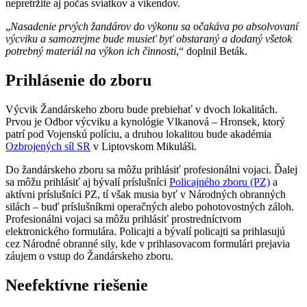
nepretržite aj počas sviatkov a víkendov.
„
Nasadenie prvých žandárov do výkonu sa očakáva po absolvovaní
výcviku a samozrejme bude musieť byť obstaraný a dodaný všetok
potrebný materiál na výkon ich činnosti
,“ doplnil Beták.
Prihlásenie do zboru
Výcvik Žandárskeho zboru bude prebiehať v dvoch lokalitách.
Prvou je Odbor výcviku a kynológie Vlkanová – Hronsek, ktorý
patrí pod Vojenskú políciu, a druhou lokalitou bude akadémia
Ozbrojených síl SR
v Liptovskom Mikuláši.
Do žandárskeho zboru sa môžu prihlásiť profesionálni vojaci. Ďalej
sa môžu prihlásiť aj bývalí príslušníci
Policajného zboru (PZ)
a
aktívni príslušníci PZ, tí však musia byť v Národných obranných
silách – buď príslušníkmi operačných alebo pohotovostných záloh.
Profesionálni vojaci sa môžu prihlásiť prostredníctvom
elektronického formulára. Policajti a bývalí policajti sa prihlasujú
cez Národné obranné sily, kde v prihlasovacom formulári prejavia
záujem o vstup do Žandárskeho zboru.
Neefektívne riešenie