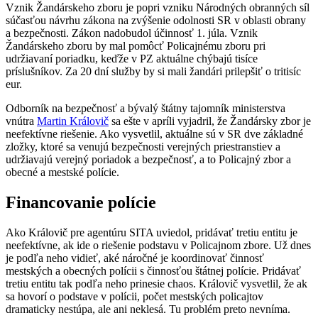
Vznik Žandárskeho zboru je popri vzniku Národných obranných síl
súčasťou návrhu zákona na zvýšenie odolnosti SR v oblasti obrany
a bezpečnosti. Zákon nadobudol účinnosť 1. júla. Vznik
Žandárskeho zboru by mal pomôcť Policajnému zboru pri
udržiavaní poriadku, keďže v PZ aktuálne chýbajú tisíce
príslušníkov. Za 20 dní služby by si mali žandári prilepšiť o tritisíc
eur.
Odborník na bezpečnosť a bývalý štátny tajomník ministerstva
vnútra
Martin Královič
sa ešte v apríli vyjadril, že Žandársky zbor je
neefektívne riešenie. Ako vysvetlil, aktuálne sú v SR dve základné
zložky, ktoré sa venujú bezpečnosti verejných priestranstiev a
udržiavajú verejný poriadok a bezpečnosť, a to Policajný zbor a
obecné a mestské polície.
Financovanie polície
Ako Královič pre agentúru SITA uviedol, pridávať tretiu entitu je
neefektívne, ak ide o riešenie podstavu v Policajnom zbore. Už dnes
je podľa neho vidieť, aké náročné je koordinovať činnosť
mestských a obecných polícii s činnosťou štátnej polície. Pridávať
tretiu entitu tak podľa neho prinesie chaos. Královič vysvetlil, že ak
sa hovorí o podstave v polícii, počet mestských policajtov
dramaticky nestúpa, ale ani neklesá. Tu problém preto nevníma.