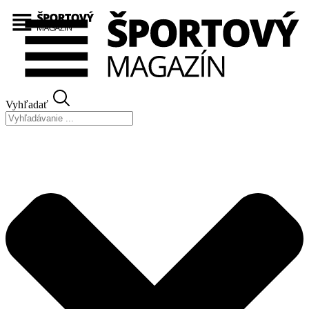
Preskočiť
na
obsah
Vyhľadať