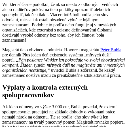
Winkler súčasne podotkol, že ak sa niekto z odborných vedúcich
alebo riaditeľov pokúsi na tieto praktiky upozorniť alebo ich
spochybniť, tak čelí tlaku. Viacerí totiž boli podľa jeho slov
odvolaní, miesta tak ostali obsadené výlučne lojálnymi
zamestnancami. Podobne to podľa neho funguje aj v mestských
organizáciách, kde externisti s nejasne definovanými úlohami
dostávajú vysoké odmeny bez toho, aby ich činnosť bola
zaznamenaná.
Magistrát tieto obvinenia odmieta. Hovorca magistrátu
Peter Bubla
pre denník Plus jeden deň existenciu systému „mŕtvych duší“
poprel.
„Pán poslanec Winkler len pokračuje vo svojej ohováračskej
kampani. Žiaden systém mŕtvych duší na magistráte ani v mestských
organizáciách neexistuje,“
uviedol Bubla a zdôraznil, že každý
zamestnanec dostáva mzdu za preukázateľne zdokladovanú prácu.
Výplaty a kontrola externých
spolupracovníkov
Ak ide o odmeny vo výške 3 000 eur, Bubla povedal, že externí
spolupracovníci pracujúci na základe dohody o vykonaní práce
nemajú nárok na odmenu. Tie sa podľa jeho slov týkajú len
zamestnancov na trvalý pracovný pomer. Magistrát rovnako popiera,