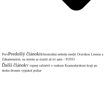
Predošlý článok
Prev
Hrôzostrašná nehoda medzi Oravskou Lesnou a
Zákamenným, na mieste sa zrazili až tri autá – FOTO
Ďalší článok
V ropnej rafinérii v ruskom Krasnodarskom kraji po
útoku dronmi vypukol požiar