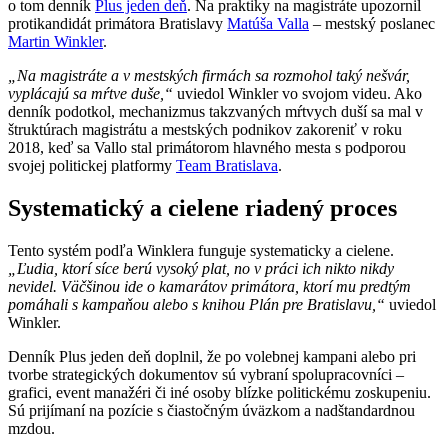
o tom denník
Plus jeden deň
. Na praktiky na magistráte upozornil
protikandidát primátora Bratislavy
Matúša Valla
– mestský poslanec
Martin Winkler
.
„Na magistráte a v mestských firmách sa rozmohol taký nešvár,
vyplácajú sa mŕtve duše,“
uviedol Winkler vo svojom videu. Ako
denník podotkol, mechanizmus takzvaných mŕtvych duší sa mal v
štruktúrach magistrátu a mestských podnikov zakoreniť v roku
2018, keď sa Vallo stal primátorom hlavného mesta s podporou
svojej politickej platformy
Team Bratislava
.
Systematický a cielene riadený proces
Tento systém podľa Winklera funguje systematicky a cielene.
„Ľudia, ktorí síce berú vysoký plat, no v práci ich nikto nikdy
nevidel. Väčšinou ide o kamarátov primátora, ktorí mu predtým
pomáhali s kampaňou alebo s knihou Plán pre Bratislavu,“
uviedol
Winkler.
Denník Plus jeden deň doplnil, že po volebnej kampani alebo pri
tvorbe strategických dokumentov sú vybraní spolupracovníci –
grafici, event manažéri či iné osoby blízke politickému zoskupeniu.
Sú prijímaní na pozície s čiastočným úväzkom a nadštandardnou
mzdou.