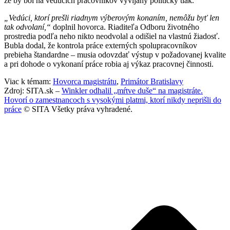
že by bol na vedúcich pracovníkov vyvíjaný politický tlak.
„Vedúci, ktorí prešli riadnym výberovým konaním, nemôžu byť len
tak odvolaní,“
doplnil hovorca. Riaditeľa Odboru životného
prostredia podľa neho nikto neodvolal a odišiel na vlastnú žiadosť.
Bubla dodal, že kontrola práce externých spolupracovníkov
prebieha štandardne – musia odovzdať výstup v požadovanej kvalite
a pri dohode o vykonaní práce robia aj výkaz pracovnej činnosti.
Viac k témam:
Hovorca magistrátu
,
Primátor Bratislavy
Zdroj: SITA.sk –
Winkler odhalil „mŕtve duše“ na magistráte.
Hovorí o zamestnancoch s vysokými platmi, ktorí nikdy neprišli do
práce
© SITA Všetky práva vyhradené.