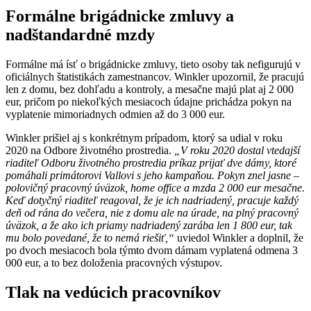
Formálne brigádnicke zmluvy a
nadštandardné mzdy
Formálne má ísť o brigádnicke zmluvy, tieto osoby tak nefigurujú v
oficiálnych štatistikách zamestnancov. Winkler upozornil, že pracujú
len z domu, bez dohľadu a kontroly, a mesačne majú plat aj 2 000
eur, pričom po niekoľkých mesiacoch údajne prichádza pokyn na
vyplatenie mimoriadnych odmien až do 3 000 eur.
Winkler prišiel aj s konkrétnym prípadom, ktorý sa udial v roku
2020 na Odbore životného prostredia.
„V roku 2020 dostal vtedajší
riaditeľ Odboru životného prostredia príkaz prijať dve dámy, ktoré
pomáhali primátorovi Vallovi s jeho kampaňou. Pokyn znel jasne –
polovičný pracovný úväzok, home office a mzda 2 000 eur mesačne.
Keď dotyčný riaditeľ reagoval, že je ich nadriadený, pracuje každý
deň od rána do večera, nie z domu ale na úrade, na plný pracovný
úväzok, a že ako ich priamy nadriadený zarába len 1 800 eur, tak
mu bolo povedané, že to nemá riešiť,“
uviedol Winkler a doplnil, že
po dvoch mesiacoch bola týmto dvom dámam vyplatená odmena 3
000 eur, a to bez doloženia pracovných výstupov.
Tlak na vedúcich pracovníkov