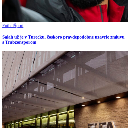
Futbal
Šport
Salah už je v Turecku, čoskoro pravdepodobne uzavrie zmluvu
s Trabzonsporom