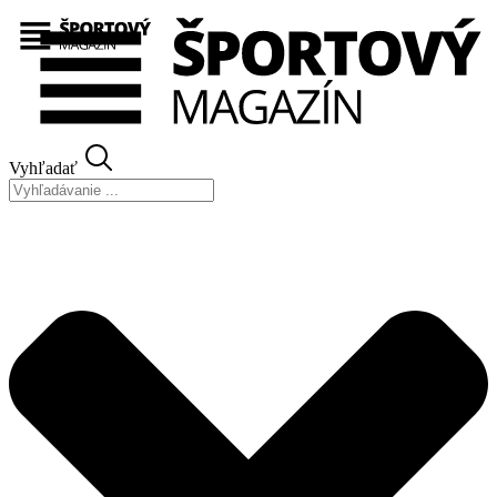
Preskočiť
na
obsah
Vyhľadať