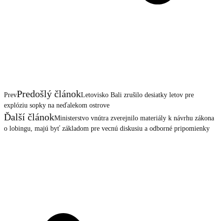
Predošlý článok
Prev
Letovisko Bali zrušilo desiatky letov pre
explóziu sopky na neďalekom ostrove
Ďalší článok
Ministerstvo vnútra zverejnilo materiály k návrhu zákona
o lobingu, majú byť základom pre vecnú diskusiu a odborné pripomienky