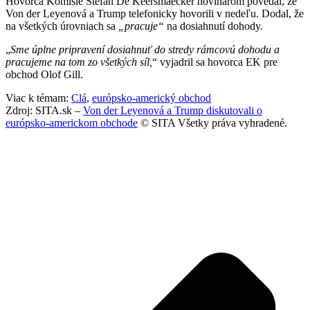
Hovorca Komisie Stefan De Keersmaecker novinárom povedal, že
Von der Leyenová a Trump telefonicky hovorili v nedeľu. Dodal, že
na všetkých úrovniach sa
„pracuje“
na dosiahnutí dohody.
„
Sme úplne pripravení dosiahnuť do stredy rámcovú dohodu a
pracujeme na tom zo všetkých síl,
“ vyjadril sa hovorca EK pre
obchod Olof Gill.
Viac k témam:
Clá
,
európsko-americký obchod
Zdroj: SITA.sk –
Von der Leyenová a Trump diskutovali o
európsko-americkom obchode
© SITA Všetky práva vyhradené.