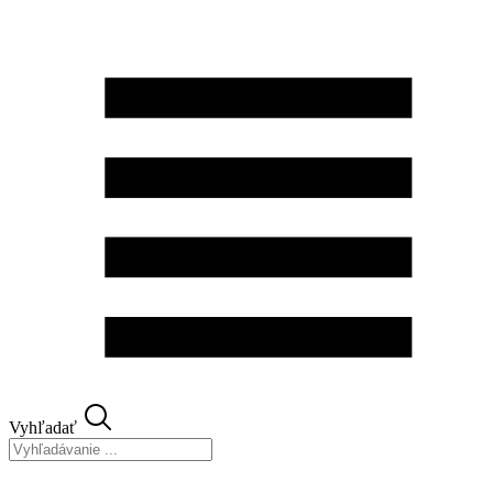
Preskočiť
na
obsah
Vyhľadať