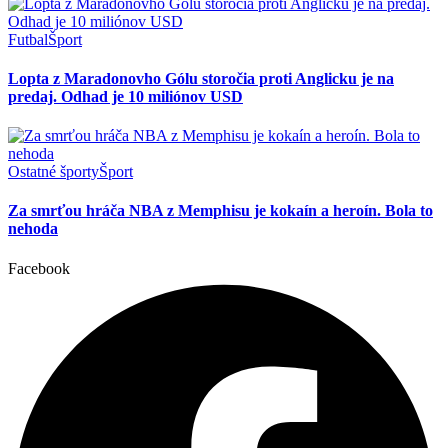
Futbal
Šport
Lopta z Maradonovho Gólu storočia proti Anglicku je na
predaj. Odhad je 10 miliónov USD
Ostatné športy
Šport
Za smrťou hráča NBA z Memphisu je kokaín a heroín. Bola to
nehoda
Facebook