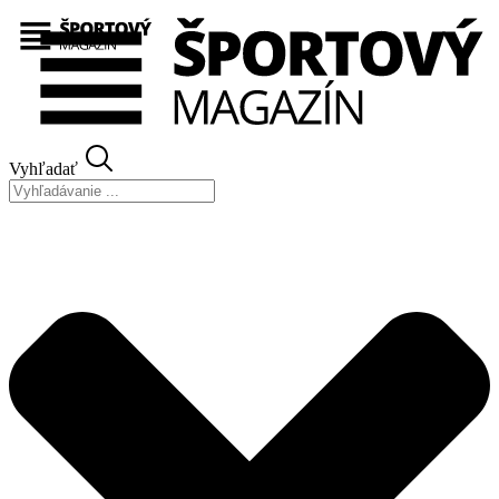
Preskočiť
na
obsah
Vyhľadať