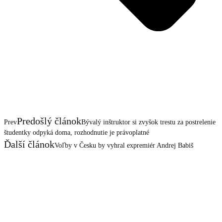
Predošlý článok
Prev
Bývalý inštruktor si zvyšok trestu za postrelenie
študentky odpyká doma, rozhodnutie je právoplatné
Ďalší článok
Voľby v Česku by vyhral expremiér Andrej Babiš