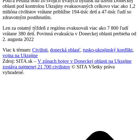
Podľa Petlina bolo zo svojich trvalých bydlísk na území Doneckej
oblasti pod kontrolou Ukrajiny evakuovaných celkovo viac ako 1,2
milióna civilistov vrátane približne 194-tisíc detí a 47-tisíc ľudí so
zdravotným postihnutím.
Len za ostatný týždeň z regiónu evakuovali viac ako 7 800 ľudí
vrátane 380 detí. Povinná evakuácia v Doneckej oblasti prebieha od
2. augusta 2022
Viac k témam:
Civilisti
,
donecká oblasť
,
rusko-ukrajinský konflikt
,
vojna na Ukrajine
Zdroj: SITA.sk –
V zónach bojov v Doneckej oblasti na Ukrajine
zostáva najmenej 21 700 civilistov
© SITA Všetky práva
vyhradené.