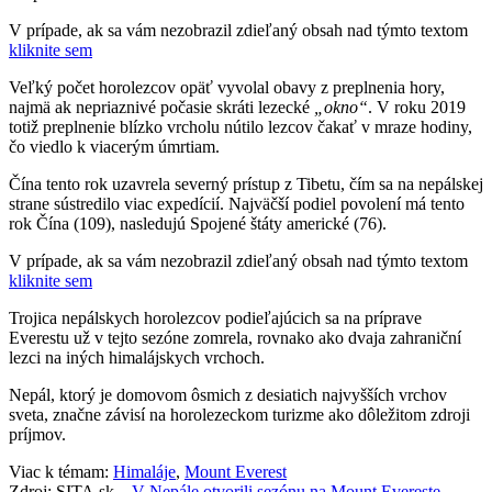
V prípade, ak sa vám nezobrazil zdieľaný obsah nad týmto textom
kliknite sem
Veľký počet horolezcov opäť vyvolal obavy z preplnenia hory,
najmä ak nepriaznivé počasie skráti lezecké
„okno“
. V roku 2019
totiž preplnenie blízko vrcholu nútilo lezcov čakať v mraze hodiny,
čo viedlo k viacerým úmrtiam.
Čína tento rok uzavrela severný prístup z Tibetu, čím sa na nepálskej
strane sústredilo viac expedícií. Najväčší podiel povolení má tento
rok Čína (109), nasledujú Spojené štáty americké (76).
V prípade, ak sa vám nezobrazil zdieľaný obsah nad týmto textom
kliknite sem
Trojica nepálskych horolezcov podieľajúcich sa na príprave
Everestu už v tejto sezóne zomrela, rovnako ako dvaja zahraniční
lezci na iných himalájskych vrchoch.
Nepál, ktorý je domovom ôsmich z desiatich najvyšších vrchov
sveta, značne závisí na horolezeckom turizme ako dôležitom zdroji
príjmov.
Viac k témam:
Himaláje
,
Mount Everest
Zdroj: SITA.sk –
V Nepále otvorili sezónu na Mount Evereste