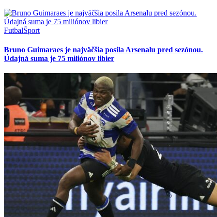
Futbal
Šport
Bruno Guimaraes je najväčšia posila Arsenalu pred sezónou.
Údajná suma je 75 miliónov libier