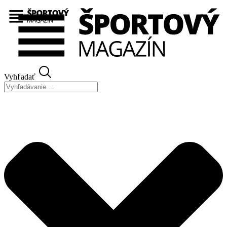
Preskočiť
na
obsah
Vyhľadať