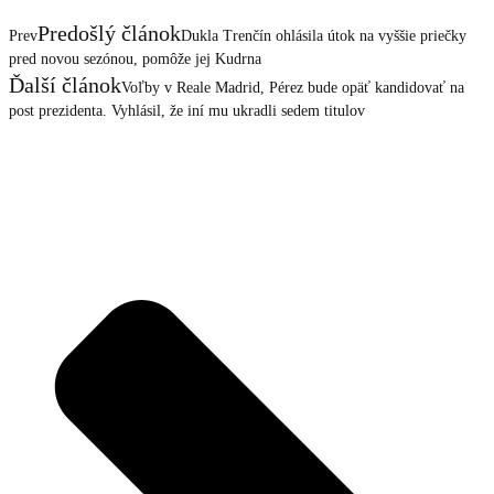
Predošlý článok
Prev
Dukla Trenčín ohlásila útok na vyššie priečky
pred novou sezónou, pomôže jej Kudrna
Ďalší článok
Voľby v Reale Madrid, Pérez bude opäť kandidovať na
post prezidenta. Vyhlásil, že iní mu ukradli sedem titulov