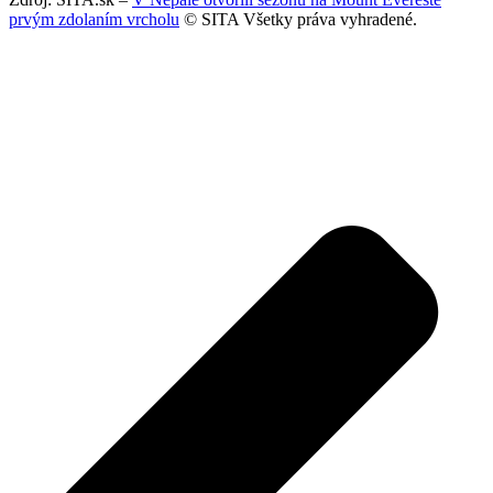
prvým zdolaním vrcholu
© SITA Všetky práva vyhradené.