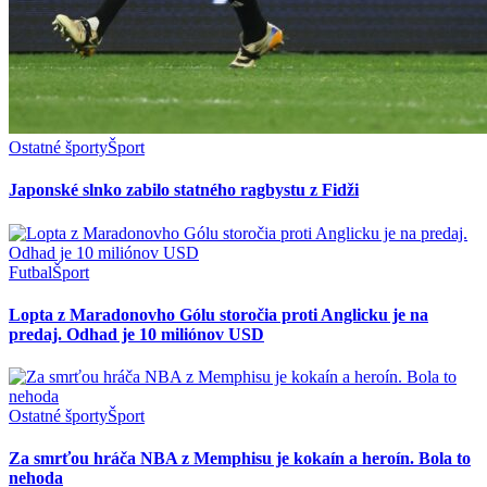
Ostatné športy
Šport
Japonské slnko zabilo statného ragbystu z Fidži
Futbal
Šport
Lopta z Maradonovho Gólu storočia proti Anglicku je na
predaj. Odhad je 10 miliónov USD
Ostatné športy
Šport
Za smrťou hráča NBA z Memphisu je kokaín a heroín. Bola to
nehoda