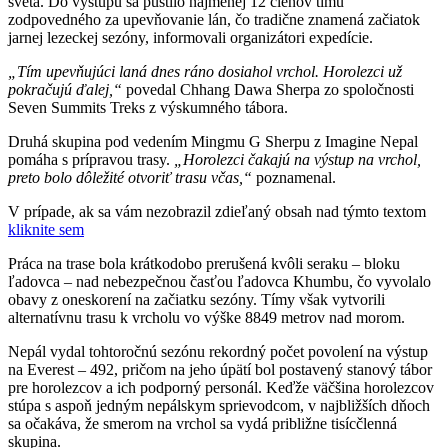
sveta. Do výstupu sa pustilo najmenej 12 členov tímu
zodpovedného za upevňovanie lán, čo tradične znamená začiatok
jarnej lezeckej sezóny, informovali organizátori expedície.
„Tím upevňujúci laná dnes ráno dosiahol vrchol. Horolezci už
pokračujú ďalej,“
povedal Chhang Dawa Sherpa zo spoločnosti
Seven Summits Treks z výskumného tábora.
Druhá skupina pod vedením Mingmu G Sherpu z Imagine Nepal
pomáha s prípravou trasy.
„Horolezci čakajú na výstup na vrchol,
preto bolo dôležité otvoriť trasu včas,“
poznamenal.
V prípade, ak sa vám nezobrazil zdieľaný obsah nad týmto textom
kliknite sem
Práca na trase bola krátkodobo prerušená kvôli seraku – bloku
ľadovca – nad nebezpečnou časťou ľadovca Khumbu, čo vyvolalo
obavy z oneskorení na začiatku sezóny. Tímy však vytvorili
alternatívnu trasu k vrcholu vo výške 8849 metrov nad morom.
Nepál vydal tohtoročnú sezónu rekordný počet povolení na výstup
na Everest – 492, pričom na jeho úpätí bol postavený stanový tábor
pre horolezcov a ich podporný personál. Keďže väčšina horolezcov
stúpa s aspoň jedným nepálskym sprievodcom, v najbližších dňoch
sa očakáva, že smerom na vrchol sa vydá približne tisícčlenná
skupina.