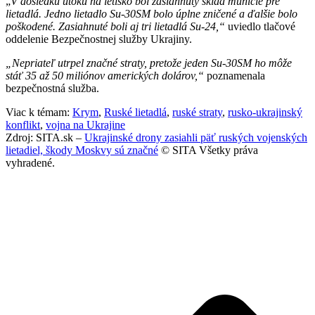
„
V dôsledku útoku na letisko bol zasiahnutý sklad munície pre
lietadlá. Jedno lietadlo Su-30SM bolo úplne zničené a ďalšie bolo
poškodené. Zasiahnuté boli aj tri lietadlá Su-24,“
uviedlo tlačové
oddelenie Bezpečnostnej služby Ukrajiny.
„Nepriateľ utrpel značné straty, pretože jeden Su-30SM ho môže
stáť 35 až 50 miliónov amerických dolárov,“
poznamenala
bezpečnostná služba.
Viac k témam:
Krym
,
Ruské lietadlá
,
ruské straty
,
rusko-ukrajinský
konflikt
,
vojna na Ukrajine
Zdroj: SITA.sk –
Ukrajinské drony zasiahli päť ruských vojenských
lietadiel, škody Moskvy sú značné
© SITA Všetky práva
vyhradené.