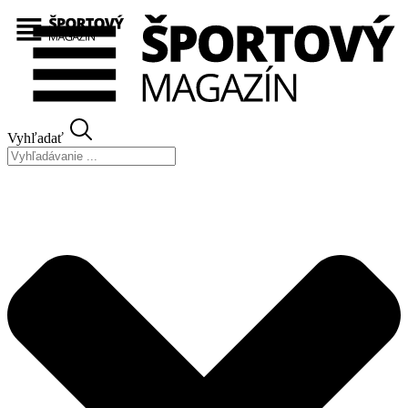
Preskočiť
na
obsah
Vyhľadať