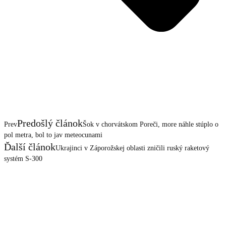
Predošlý článok
Prev
Šok v chorvátskom Poreči, more náhle stúplo o
pol metra, bol to jav meteocunami
Ďalší článok
Ukrajinci v Záporožskej oblasti zničili ruský raketový
systém S-300