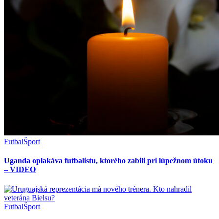
Futbal
Šport
Uganda oplakáva futbalistu, ktorého zabili pri lúpežnom útoku
– VIDEO
Futbal
Šport