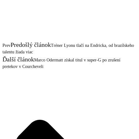
Predošlý článok
Prev
Tréner Lyonu tlačí na Endricka, od brazílskeho
talentu žiada viac
Ďalší článok
Marco Odermatt získal titul v super-G po zrušení
pretekov v Courcheveli