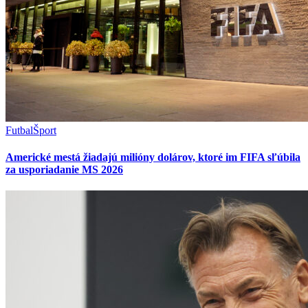
Futbal
Šport
Americké mestá žiadajú milióny dolárov, ktoré im FIFA sľúbila
za usporiadanie MS 2026