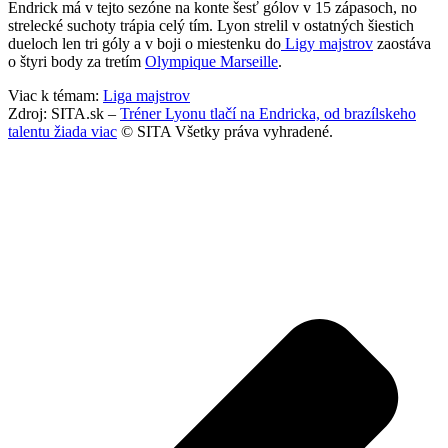
Endrick má v tejto sezóne na konte šesť gólov v 15 zápasoch, no
strelecké suchoty trápia celý tím. Lyon strelil v ostatných šiestich
dueloch len tri góly a v boji o miestenku do
Ligy majstrov
zaostáva
o štyri body za tretím
Olympique Marseille
.
Viac k témam:
Liga majstrov
Zdroj: SITA.sk –
Tréner Lyonu tlačí na Endricka, od brazílskeho
talentu žiada viac
© SITA Všetky práva vyhradené.