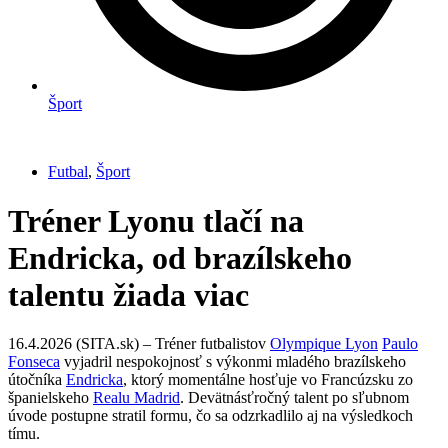
Šport
Futbal
,
Šport
Tréner Lyonu tlačí na
Endricka, od brazílskeho
talentu žiada viac
16.4.2026 (SITA.sk) – Tréner futbalistov
Olympique Lyon
Paulo
Fonseca
vyjadril nespokojnosť s výkonmi mladého brazílskeho
útočníka
Endricka
, ktorý momentálne hosťuje vo Francúzsku zo
španielskeho
Realu Madrid
. Devätnásťročný talent po sľubnom
úvode postupne stratil formu, čo sa odzrkadlilo aj na výsledkoch
tímu.