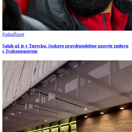
Futbal
Šport
Salah už je v Turecku, čoskoro pravdepodobne uzavrie zmluvu
s Trabzonsporom