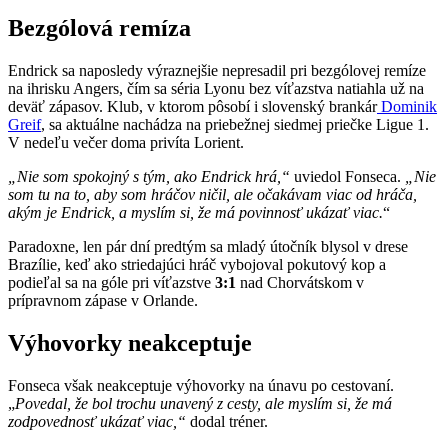
Bezgólová remíza
Endrick sa naposledy výraznejšie nepresadil pri bezgólovej remíze
na ihrisku Angers, čím sa séria Lyonu bez víťazstva natiahla už na
deväť zápasov. Klub, v ktorom pôsobí i slovenský brankár
Dominik
Greif
, sa aktuálne nachádza na priebežnej siedmej priečke Ligue 1.
V nedeľu večer doma privíta Lorient.
„Nie som spokojný s tým, ako Endrick hrá,“
uviedol Fonseca.
„Nie
som tu na to, aby som hráčov ničil, ale očakávam viac od hráča,
akým je Endrick, a myslím si, že má povinnosť ukázať viac.
“
Paradoxne, len pár dní predtým sa mladý útočník blysol v drese
Brazílie, keď ako striedajúci hráč vybojoval pokutový kop a
podieľal sa na góle pri víťazstve
3:1
nad Chorvátskom v
prípravnom zápase v Orlande.
Výhovorky neakceptuje
Fonseca však neakceptuje výhovorky na únavu po cestovaní.
„
Povedal, že bol trochu unavený z cesty, ale myslím si, že má
zodpovednosť ukázať viac,“
dodal tréner.