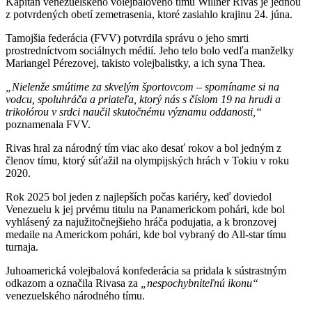
Kapitán venezuelského volejbalového tímu Willner Rivas je jednou
z potvrdených obetí zemetrasenia, ktoré zasiahlo krajinu 24. júna.
Tamojšia federácia (FVV) potvrdila správu o jeho smrti
prostredníctvom sociálnych médií. Jeho telo bolo vedľa manželky
Mariangel Pérezovej, takisto volejbalistky, a ich syna Thea.
„Nielenže smútime za skvelým športovcom – spomíname si na
vodcu, spoluhráča a priateľa, ktorý nás s číslom 19 na hrudi a
trikolórou v srdci naučil skutočnému významu oddanosti,“
poznamenala FVV.
Rivas hral za národný tím viac ako desať rokov a bol jedným z
členov tímu, ktorý súťažil na olympijských hrách v Tokiu v roku
2020.
Rok 2025 bol jeden z najlepších počas kariéry, keď doviedol
Venezuelu k jej prvému titulu na Panamerickom pohári, kde bol
vyhlásený za najužitočnejšieho hráča podujatia, a k bronzovej
medaile na Americkom pohári, kde bol vybraný do All-star tímu
turnaja.
Juhoamerická volejbalová konfederácia sa pridala k sústrastným
odkazom a označila Rivasa za
„nespochybniteľnú ikonu“
venezuelského národného tímu.