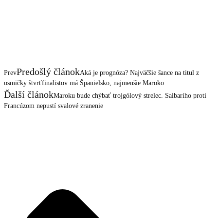
Predošlý článok
Prev
Aká je prognóza? Najväčšie šance na titul z
osmičky štvrťfinalistov má Španielsko, najmenšie Maroko
Ďalší článok
Maroku bude chýbať trojgólový strelec. Saibariho proti
Francúzom nepustí svalové zranenie