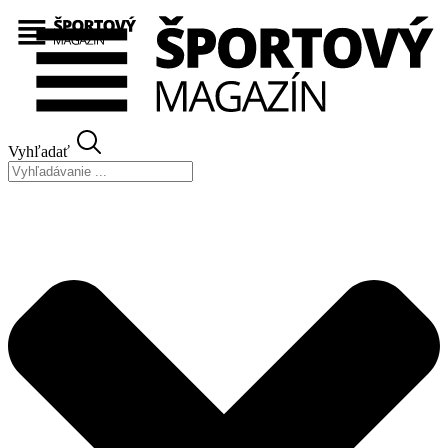
Preskočiť
na
obsah
Vyhľadať