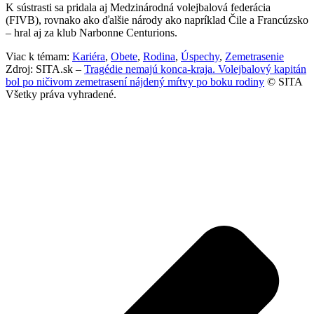
K sústrasti sa pridala aj Medzinárodná volejbalová federácia
(FIVB), rovnako ako ďalšie národy ako napríklad Čile a Francúzsko
– hral aj za klub Narbonne Centurions.
Viac k témam:
Kariéra
,
Obete
,
Rodina
,
Úspechy
,
Zemetrasenie
Zdroj: SITA.sk –
Tragédie nemajú konca-kraja. Volejbalový kapitán
bol po ničivom zemetrasení nájdený mŕtvy po boku rodiny
© SITA
Všetky práva vyhradené.