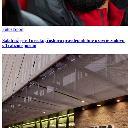
Futbal
Šport
Salah už je v Turecku, čoskoro pravdepodobne uzavrie zmluvu
s Trabzonsporom