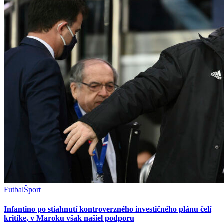
Futbal
Šport
Infantino po stiahnutí kontroverzného investičného plánu čelí
kritike, v Maroku však našiel podporu