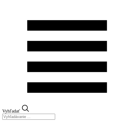
Preskočiť
na
obsah
Vyhľadať