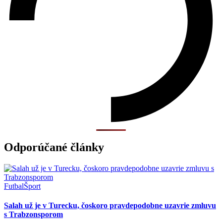
Odporúčané články
Futbal
Šport
Salah už je v Turecku, čoskoro pravdepodobne uzavrie zmluvu
s Trabzonsporom