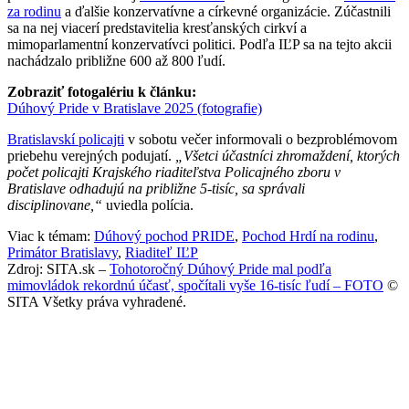
za rodinu
a ďalšie konzervatívne a církevné organizácie. Zúčastnili
sa na nej viacerí predstavitelia kresťanských cirkví a
mimoparlamentní konzervatívci politici. Podľa IĽP sa na tejto akcii
nachádzalo približne 600 až 800 ľudí.
Zobraziť fotogalériu k článku:
Dúhový Pride v Bratislave 2025 (fotografie)
Bratislavskí policajti
v sobotu večer informovali o bezproblémovom
priebehu verejných podujatí.
„Všetci účastníci zhromaždení, ktorých
počet policajti Krajského riaditeľstva Policajného zboru v
Bratislave odhadujú na približne 5-tisíc, sa správali
disciplinovane,“
uviedla polícia.
Viac k témam:
Dúhový pochod PRIDE
,
Pochod Hrdí na rodinu
,
Primátor Bratislavy
,
Riaditeľ IĽP
Zdroj: SITA.sk –
Tohotoročný Dúhový Pride mal podľa
mimovládok rekordnú účasť, spočítali vyše 16-tisíc ľudí – FOTO
©
SITA Všetky práva vyhradené.