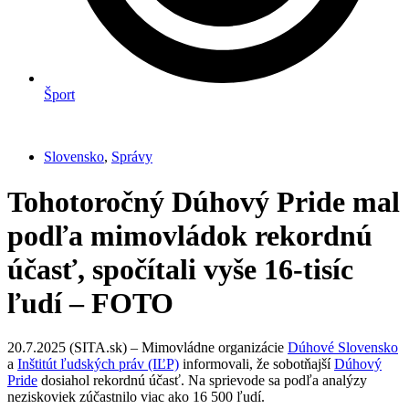
Šport
Slovensko
,
Správy
Tohotoročný Dúhový Pride mal
podľa mimovládok rekordnú
účasť, spočítali vyše 16-tisíc
ľudí – FOTO
20.7.2025 (SITA.sk) – Mimovládne organizácie
Dúhové Slovensko
a
Inštitút ľudských práv (IĽP)
informovali, že sobotňajší
Dúhový
Pride
dosiahol rekordnú účasť. Na sprievode sa podľa analýzy
neziskoviek zúčastnilo viac ako 16 500 ľudí.