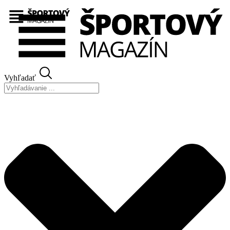
Preskočiť
na
obsah
Vyhľadať