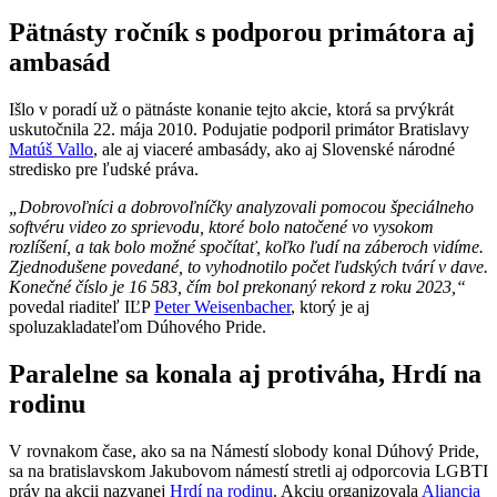
Pätnásty ročník s podporou primátora aj
ambasád
Išlo v poradí už o pätnáste konanie tejto akcie, ktorá sa prvýkrát
uskutočnila 22. mája 2010. Podujatie podporil primátor Bratislavy
Matúš Vallo
, ale aj viaceré ambasády, ako aj Slovenské národné
stredisko pre ľudské práva.
„Dobrovoľníci a dobrovoľníčky analyzovali pomocou špeciálneho
softvéru video zo sprievodu, ktoré bolo natočené vo vysokom
rozlíšení, a tak bolo možné spočítať, koľko ľudí na záberoch vidíme.
Zjednodušene povedané, to vyhodnotilo počet ľudských tvárí v dave.
Konečné číslo je 16 583, čím bol prekonaný rekord z roku 2023,“
povedal riaditeľ IĽP
Peter Weisenbacher
, ktorý je aj
spoluzakladateľom Dúhového Pride.
Paralelne sa konala aj protiváha, Hrdí na
rodinu
V rovnakom čase, ako sa na Námestí slobody konal Dúhový Pride,
sa na bratislavskom Jakubovom námestí stretli aj odporcovia LGBTI
práv na akcii nazvanej
Hrdí na rodinu
. Akciu organizovala
Aliancia