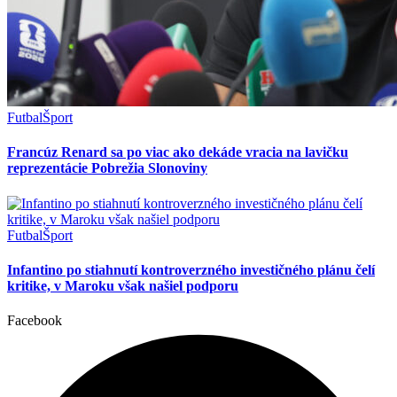
Futbal
Šport
Francúz Renard sa po viac ako dekáde vracia na lavičku
reprezentácie Pobrežia Slonoviny
Futbal
Šport
Infantino po stiahnutí kontroverzného investičného plánu čelí
kritike, v Maroku však našiel podporu
Facebook