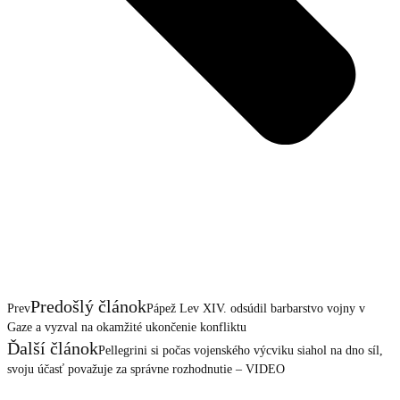
Predošlý článok
Prev
Pápež Lev XIV. odsúdil barbarstvo vojny v
Gaze a vyzval na okamžité ukončenie konfliktu
Ďalší článok
Pellegrini si počas vojenského výcviku siahol na dno síl,
svoju účasť považuje za správne rozhodnutie – VIDEO