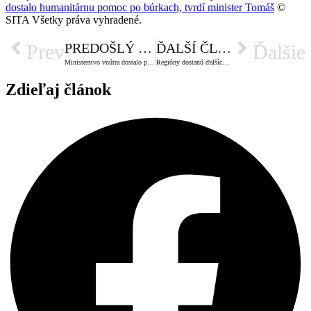
dostalo humanitárnu pomoc po búrkach, tvrdí minister Tomáš
©
SITA Všetky práva vyhradené.
PREDOŠLÝ ČLÁNOK
ĎALŠÍ ČLÁNOK
Prev
Ďalšie
Ministerstvo vnútra dostalo pokutu za preloženie vyšetrovateľa Petra Juhása, upozornila Holečková
Regióny dostanú ďalších desať miliónov eur. Migaľovo ministerstvo priblížilo, kam pôjde najväčšia investícia
Zdieľaj článok