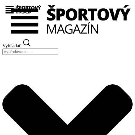
Preskočiť
na
obsah
Vyhľadať