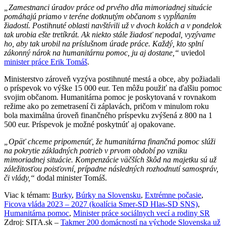
„Zamestnanci úradov práce od prvého dňa mimoriadnej situácie
pomáhajú priamo v teréne dotknutým občanom s vypĺňaním
žiadostí. Postihnuté oblasti navštívili už v dvoch kolách a v pondelok
tak urobia ešte tretíkrát. Ak niekto stále žiadosť nepodal, vyzývame
ho, aby tak urobil na príslušnom úrade práce. Každý, kto splní
zákonný nárok na humanitárnu pomoc, ju aj dostane,“
uviedol
minister práce
Erik Tomáš
.
Ministerstvo zároveň vyzýva postihnuté mestá a obce, aby požiadali
o príspevok vo výške 15 000 eur. Ten môžu použiť na ďalšiu pomoc
svojim občanom. Humanitárna pomoc je poskytovaná v rovnakom
režime ako po zemetrasení či záplavách, pričom v minulom roku
bola maximálna úroveň finančného príspevku zvýšená z 800 na 1
500 eur. Príspevok je možné poskytnúť aj opakovane.
„Opäť chceme pripomenúť, že humanitárna finančná pomoc slúži
na pokrytie základných potrieb v prvom období po vzniku
mimoriadnej situácie. Kompenzácie väčších škôd na majetku sú už
záležitosťou poisťovní, prípadne následných rozhodnutí samospráv,
či vlády,“
dodal minister Tomáš.
Viac k témam:
Burky
,
Búrky na Slovensku
,
Extrémne počasie
,
Ficova vláda 2023 – 2027 (koalícia Smer-SD Hlas-SD SNS)
,
Humanitárna pomoc
,
Minister práce sociálnych vecí a rodiny SR
Zdroj: SITA.sk –
Takmer 200 domácností na východe Slovenska už