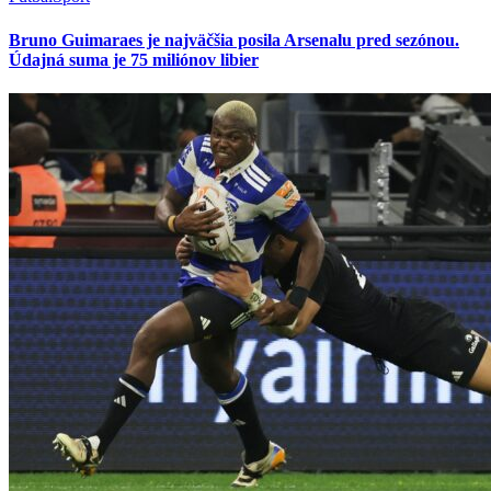
Bruno Guimaraes je najväčšia posila Arsenalu pred sezónou.
Údajná suma je 75 miliónov libier