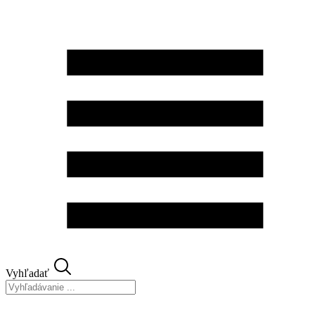
Preskočiť
na
obsah
Vyhľadať