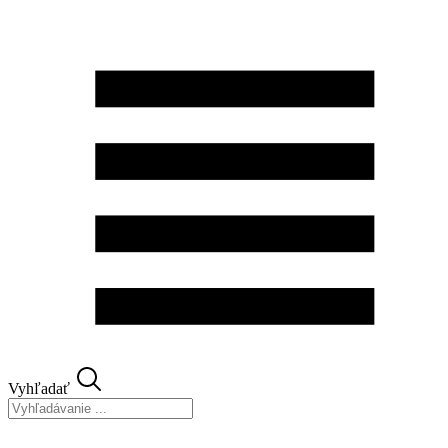
Preskočiť
na
obsah
Vyhľadať