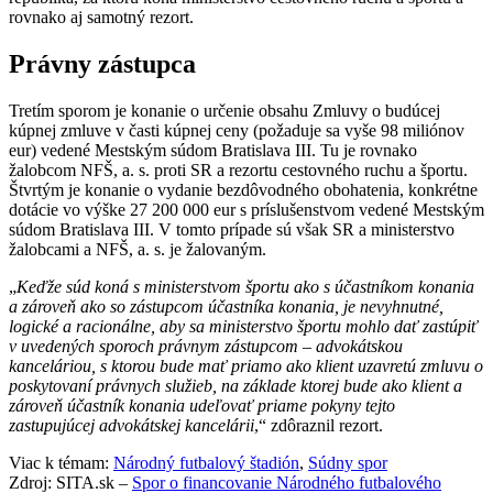
rovnako aj samotný rezort.
Právny zástupca
Tretím sporom je konanie o určenie obsahu Zmluvy o budúcej
kúpnej zmluve v časti kúpnej ceny (požaduje sa vyše 98 miliónov
eur) vedené Mestským súdom Bratislava III. Tu je rovnako
žalobcom NFŠ, a. s. proti SR a rezortu cestovného ruchu a športu.
Štvrtým je konanie o vydanie bezdôvodného obohatenia, konkrétne
dotácie vo výške 27 200 000 eur s príslušenstvom vedené Mestským
súdom Bratislava III. V tomto prípade sú však SR a ministerstvo
žalobcami a NFŠ, a. s. je žalovaným.
„
Keďže súd koná s ministerstvom športu ako s účastníkom konania
a zároveň ako so zástupcom účastníka konania, je nevyhnutné,
logické a racionálne, aby sa ministerstvo športu mohlo dať zastúpiť
v uvedených sporoch právnym zástupcom – advokátskou
kanceláriou, s ktorou bude mať priamo ako klient uzavretú zmluvu o
poskytovaní právnych služieb, na základe ktorej bude ako klient a
zároveň účastník konania udeľovať priame pokyny tejto
zastupujúcej advokátskej kancelárii
,“ zdôraznil rezort.
Viac k témam:
Národný futbalový štadión
,
Súdny spor
Zdroj: SITA.sk –
Spor o financovanie Národného futbalového