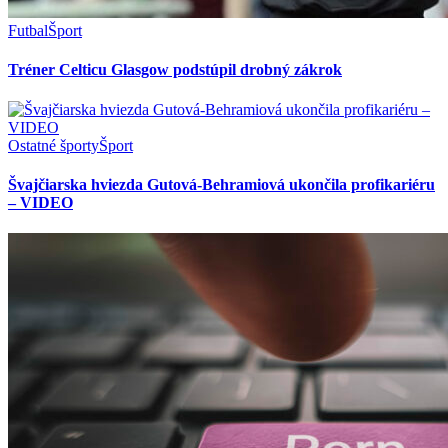
Futbal
Šport
Tréner Celticu Glasgow podstúpil drobný zákrok
Ostatné športy
Šport
Švajčiarska hviezda Gutová-Behramiová ukončila profikariéru
– VIDEO