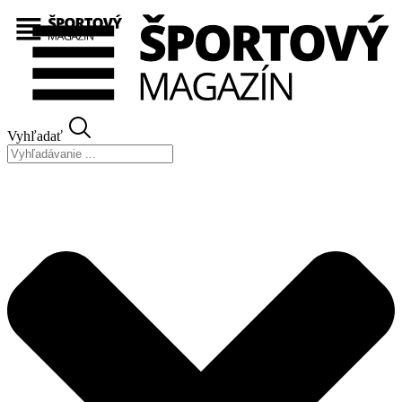
Preskočiť
na
obsah
Vyhľadať