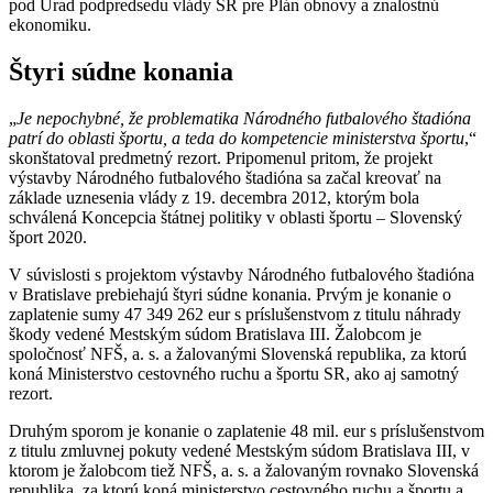
pod Úrad podpredsedu vlády SR pre Plán obnovy a znalostnú
ekonomiku.
Štyri súdne konania
„
Je nepochybné, že problematika Národného futbalového štadióna
patrí do oblasti športu, a teda do kompetencie ministerstva športu
,“
skonštatoval predmetný rezort. Pripomenul pritom, že projekt
výstavby Národného futbalového štadióna sa začal kreovať na
základe uznesenia vlády z 19. decembra 2012, ktorým bola
schválená Koncepcia štátnej politiky v oblasti športu – Slovenský
šport 2020.
V súvislosti s projektom výstavby Národného futbalového štadióna
v Bratislave prebiehajú štyri súdne konania. Prvým je konanie o
zaplatenie sumy 47 349 262 eur s príslušenstvom z titulu náhrady
škody vedené Mestským súdom Bratislava III. Žalobcom je
spoločnosť NFŠ, a. s. a žalovanými Slovenská republika, za ktorú
koná Ministerstvo cestovného ruchu a športu SR, ako aj samotný
rezort.
Druhým sporom je konanie o zaplatenie 48 mil. eur s príslušenstvom
z titulu zmluvnej pokuty vedené Mestským súdom Bratislava III, v
ktorom je žalobcom tiež NFŠ, a. s. a žalovaným rovnako Slovenská
republika, za ktorú koná ministerstvo cestovného ruchu a športu a