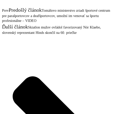
Predošlý článok
Prev
Tomášovo ministerstvo zriadi športové centrum
pre parašportovcov a deafšportovcov, umožní im venovať sa športu
profesionálne – VIDEO
Ďalší článok
Skiatlon mužov ovládol favorizovaný Nór Klaebo,
slovenský reprezentant Hinds skončil na 60. priečke