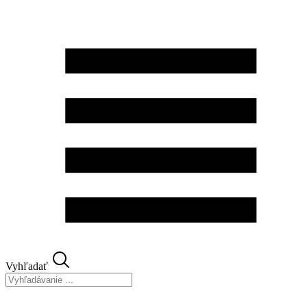
Preskočiť
na
obsah
Vyhľadať