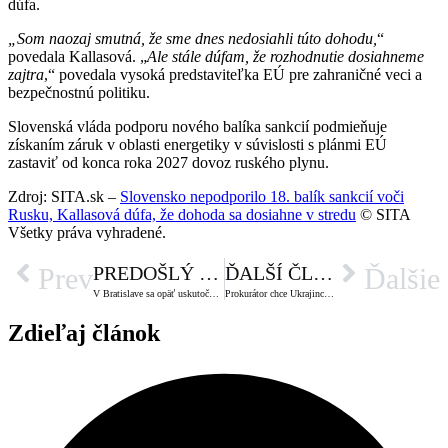
dúfa.
„Som naozaj smutná, že sme dnes nedosiahli túto dohodu,
“
povedala Kallasová. „
Ale stále dúfam, že rozhodnutie dosiahneme
zajtra
,“ povedala vysoká predstaviteľka EÚ pre zahraničné veci a
bezpečnostnú politiku.
Slovenská vláda podporu nového balíka sankcií podmieňuje
získaním záruk v oblasti energetiky v súvislosti s plánmi EÚ
zastaviť od konca roka 2027 dovoz ruského plynu.
Zdroj: SITA.sk –
Slovensko nepodporilo 18. balík sankcií voči
Rusku, Kallasová dúfa, že dohoda sa dosiahne v stredu
© SITA
Všetky práva vyhradené.
PREDOŠLÝ ČLÁNOK
ĎALŠÍ ČLÁNOK
Prev
Ďalšie
V Bratislave sa opäť uskutoční Národný pochod Hrdí na rodinu, organizátori chcú vyzdvihnúť dôležitosť manželstva
Prokurátor chce Ukrajinca Artema vo väzbe, počas víkendu v Bratislave dobodal 17-ročného chlapca
Zdieľaj článok