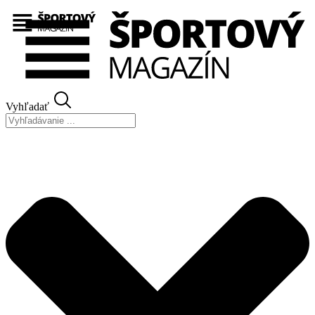
Preskočiť
na
obsah
Vyhľadať