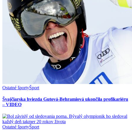
Ostatné športy
Šport
Švajčiarska hviezda Gutová-Behramiová ukončila profikariéru
– VIDEO
Ostatné športy
Šport