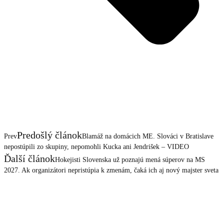
Predošlý článok
Prev
Blamáž na domácich ME. Slováci v Bratislave
nepostúpili zo skupiny, nepomohli Kucka ani Jendrišek – VIDEO
Ďalší článok
Hokejisti Slovenska už poznajú mená súperov na MS
2027. Ak organizátori nepristúpia k zmenám, čaká ich aj nový majster sveta