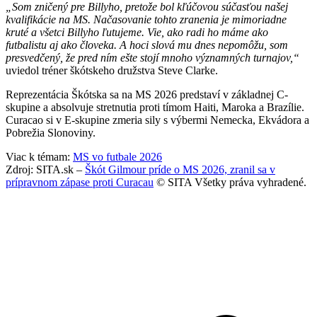
„Som zničený pre Billyho, pretože bol kľúčovou súčasťou našej
kvalifikácie na MS. Načasovanie tohto zranenia je mimoriadne
kruté a všetci Billyho ľutujeme. Vie, ako radi ho máme ako
futbalistu aj ako človeka. A hoci slová mu dnes nepomôžu, som
presvedčený, že pred ním ešte stojí mnoho významných turnajov,“
uviedol tréner škótskeho družstva Steve Clarke.
Reprezentácia Škótska sa na MS 2026 predstaví v základnej C-
skupine a absolvuje stretnutia proti tímom Haiti, Maroka a Brazílie.
Curacao si v E-skupine zmeria sily s výbermi Nemecka, Ekvádora a
Pobrežia Slonoviny.
Viac k témam:
MS vo futbale 2026
Zdroj: SITA.sk –
Škót Gilmour príde o MS 2026, zranil sa v
prípravnom zápase proti Curacau
© SITA Všetky práva vyhradené.