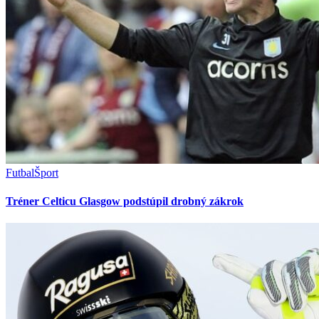
Futbal
Šport
Tréner Celticu Glasgow podstúpil drobný zákrok