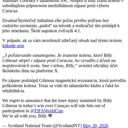
Stanislav Lobotku v talianskom SSC Neapol si totiž zranil koleno v
sobotňajšom prípravnom medzištátnom zápase proti výberu
Curacaa.
Dvadsaťštyriročný futbalista ešte počas prvého polčasu bez
cudzieho zavinenia „padol“ na trávnik a realizačný tím pristúpil k
jeho striedaniu. Škóti napokon zvíťazili 4:1.
V prípade, ak sa vám nezobrazil zdieľaný obsah nad týmto textom
kliknite sem
„S poľutovaním oznamujeme, že zranenie kolena, ktoré Billy
Gilmour utrpel v zápase proti Curacau, ho vyradilo z účasti na
majstrovstvách sveta. Sme s tebou, Billy,“
uviedol oficiálny účet
škótskeho tímu na platforme X.
Po zápase podstúpil Gilmour magnetickú rezonanciu, ktorá potvrdila
poškodenie kolena. Teraz sa vráti do talianskeho klubu a čaká ho
rehabilitácia.
We regret to announce that the knee injury sustained by Billy
Gilmour in today’s win over Curaçao will rule him out of
participation in
@FIFAWorldCup
.
We’re all with you, Billy 💙
— Scotland National Team (@ScotlandNT)
May 30, 2026