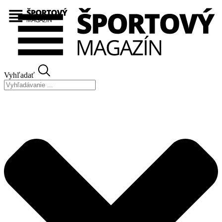
Preskočiť
na
obsah
Vyhľadať