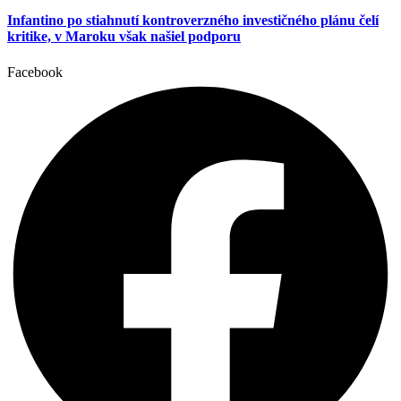
Infantino po stiahnutí kontroverzného investičného plánu čelí
kritike, v Maroku však našiel podporu
Facebook