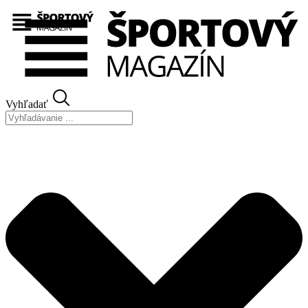
Preskočiť
na
obsah
Vyhľadať