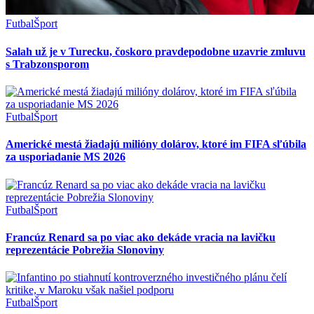
Futbal
Šport
Salah už je v Turecku, čoskoro pravdepodobne uzavrie zmluvu
s Trabzonsporom
Futbal
Šport
Americké mestá žiadajú milióny dolárov, ktoré im FIFA sľúbila
za usporiadanie MS 2026
Futbal
Šport
Francúz Renard sa po viac ako dekáde vracia na lavičku
reprezentácie Pobrežia Slonoviny
Futbal
Šport