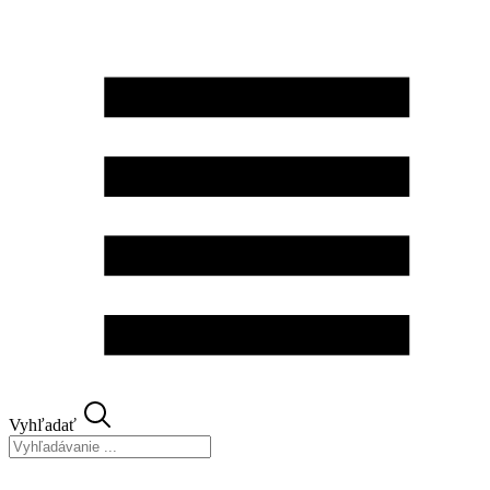
Preskočiť
na
obsah
Vyhľadať