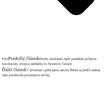
Predošlý článok
Prev
Horskí záchranári opäť pomáhali poľským
horolezcom, dvojica zablúdila vo Vysokých Tatrách
Ďalší článok
V súvislosti s policajnou akciou Búrka sa podľa súdnej
rady porušovala prezumpcia neviny