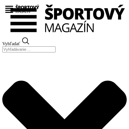
Preskočiť
na
obsah
Vyhľadať