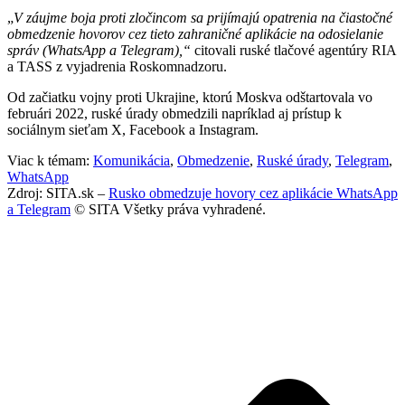
„
V záujme boja proti zločincom sa prijímajú opatrenia na čiastočné
obmedzenie hovorov cez tieto zahraničné aplikácie na odosielanie
správ (WhatsApp a Telegram),“
citovali ruské tlačové agentúry RIA
a TASS z vyjadrenia Roskomnadzoru.
Od začiatku vojny proti Ukrajine, ktorú Moskva odštartovala vo
februári 2022, ruské úrady obmedzili napríklad aj prístup k
sociálnym sieťam X, Facebook a Instagram.
Viac k témam:
Komunikácia
,
Obmedzenie
,
Ruské úrady
,
Telegram
,
WhatsApp
Zdroj: SITA.sk –
Rusko obmedzuje hovory cez aplikácie WhatsApp
a Telegram
© SITA Všetky práva vyhradené.