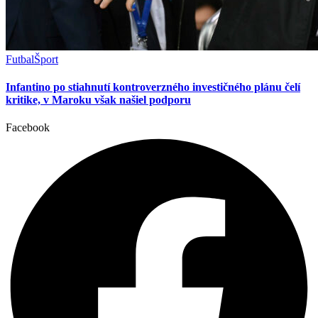
Futbal
Šport
Infantino po stiahnutí kontroverzného investičného plánu čelí
kritike, v Maroku však našiel podporu
Facebook