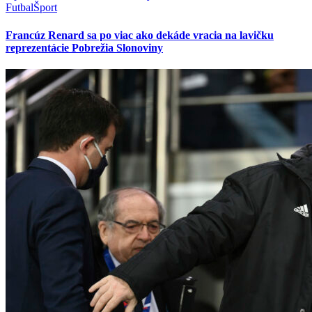
Futbal
Šport
Francúz Renard sa po viac ako dekáde vracia na lavičku
reprezentácie Pobrežia Slonoviny