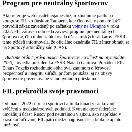
Program pre neutrálny športovcov
Ako referuje web insidethegames.biz, rozhodnutie padlo na
kongrese FIL vo fínskom Tampere, kde členovia v pomere 24:7
potvrdili zákaz zavedený po začiatku
vojny na Ukrajine
v roku
2022. FIL zároveň odmietla zaviesť program pre neutrálnych
športovcov, čím úplne zablokovala účasť ruských sánkarov. FSSR
tento týždeň informovala, že oficiálne oznámila FIL zámer obrátiť sa
na Športový arbitrážny súd (CAS).
„Budeme brániť práva našich športovcov na účasť na olympiáde
2026,“
uviedla prezidentka FSSR Natalia Gartová. Prezident FIL
Einars Fogelis rozhodnutie obhajoval záujmom o férovosť,
bezpečnosť a integritu súťaží, pričom poukázal aj na obavy
športovcov prezentované v anonymnom prieskume.
FIL prekročila svoje právomoci
Od marca 2022 sú ruskí športovci a funkcionári v sánkovaní
vylúčení z medzinárodných podujatí. Kým niektoré federácie
umožňujú účasť Rusov pod neutrálnou vlajkou, ako napríklad v
krasokorčuľovaní, FIL patrí medzi najprísnejšie a blokuje aj túto
možnosť.