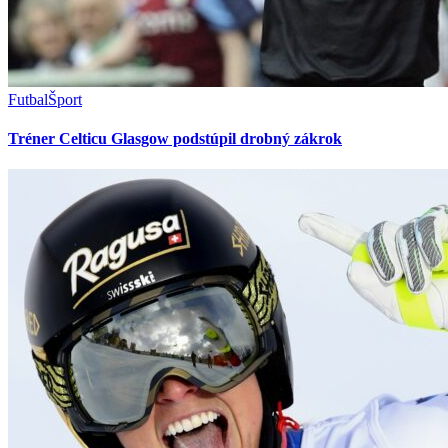
Futbal
Šport
Tréner Celticu Glasgow podstúpil drobný zákrok