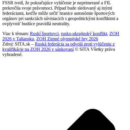
FSSR tvrdí, že pokračujúce vylúčenie je neprimerané a FIL
prekročila svoje právomoci. Prípad bude sledovaný aj inými
federáciami, keďže môže určiť hranice autonómie športových
orgánov pri sankciách súvisiacich s geopolitickými konfliktmi a
ovplyvniť budúce pravidlá neutrality.
Viac k témam:
Ruskí športovci
,
rusko-ukrajinský konflikt
,
ZOH
2026 v Taliansku
,
ZOH Zimné olympijské hry 2026
Zdroj: SITA.sk –
Ruská federácia sa odvolá proti vylúčeniu z
kvalifikácie na ZOH 2026 v sánkovaní
© SITA Všetky práva
vyhradené.