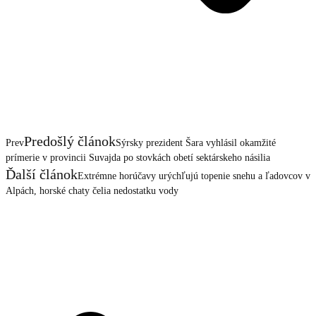
Predošlý článok
Prev
Sýrsky prezident Šara vyhlásil okamžité
prímerie v provincii Suvajda po stovkách obetí sektárskeho násilia
Ďalší článok
Extrémne horúčavy urýchľujú topenie snehu a ľadovcov v
Alpách, horské chaty čelia nedostatku vody