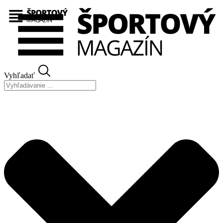
Preskočiť
na
obsah
Vyhľadať