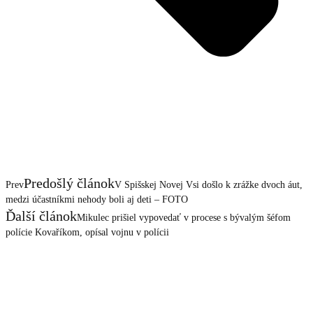
Predošlý článok
Prev
V Spišskej Novej Vsi došlo k zrážke dvoch áut,
medzi účastníkmi nehody boli aj deti – FOTO
Ďalší článok
Mikulec prišiel vypovedať v procese s bývalým šéfom
polície Kovaříkom, opísal vojnu v polícii