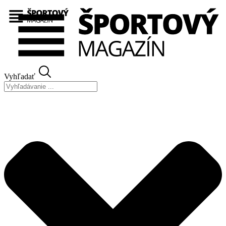
Preskočiť
na
obsah
Vyhľadať