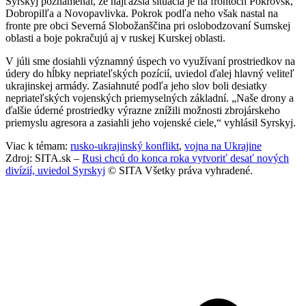
Syrskyj poznamenal, že najťažšia situácia je na frontoch Pokrovsk,
Dobropilľa a Novopavlivka. Pokrok podľa neho však nastal na
fronte pre obci Severná Slobožanščina pri oslobodzovaní Sumskej
oblasti a boje pokračujú aj v ruskej Kurskej oblasti.
V júli sme dosiahli významný úspech vo využívaní prostriedkov na
údery do hĺbky nepriateľských pozícií, uviedol ďalej hlavný veliteľ
ukrajinskej armády. Zasiahnuté podľa jeho slov boli desiatky
nepriateľských vojenských priemyselných základní. „Naše drony a
ďalšie úderné prostriedky výrazne znížili možnosti zbrojárskeho
priemyslu agresora a zasiahli jeho vojenské ciele,“ vyhlásil Syrskyj.
Viac k témam:
rusko-ukrajinský konflikt
,
vojna na Ukrajine
Zdroj: SITA.sk –
Rusi chcú do konca roka vytvoriť desať nových
divízií, uviedol Syrskyj
© SITA Všetky práva vyhradené.