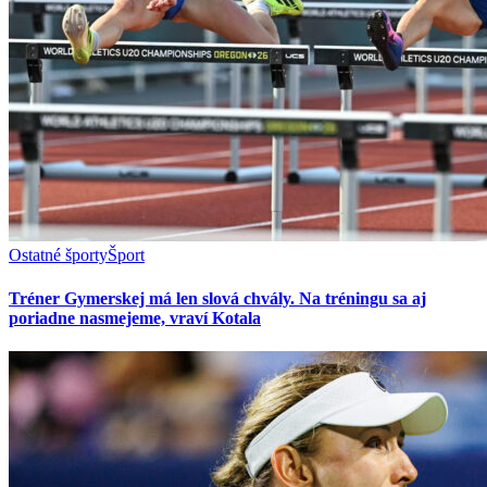
Ostatné športy
Šport
Tréner Gymerskej má len slová chvály. Na tréningu sa aj
poriadne nasmejeme, vraví Kotala