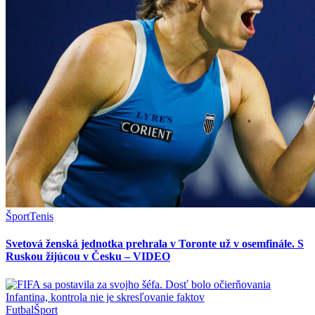
Šport
Tenis
Svetová ženská jednotka prehrala v Toronte už v osemfinále. S
Ruskou žijúcou v Česku – VIDEO
Futbal
Šport