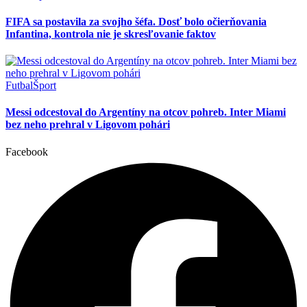
FIFA sa postavila za svojho šéfa. Dosť bolo očierňovania
Infantina, kontrola nie je skresľovanie faktov
Futbal
Šport
Messi odcestoval do Argentíny na otcov pohreb. Inter Miami
bez neho prehral v Ligovom pohári
Facebook