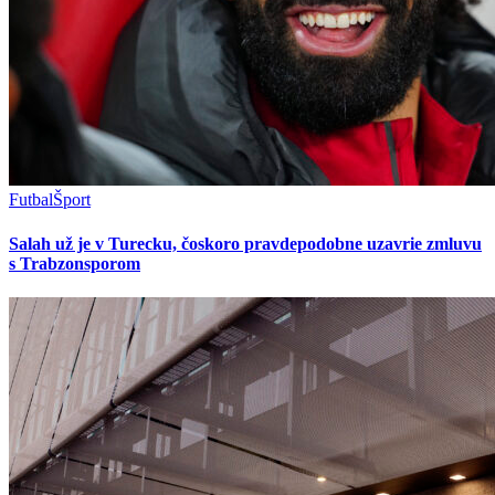
Futbal
Šport
Salah už je v Turecku, čoskoro pravdepodobne uzavrie zmluvu
s Trabzonsporom