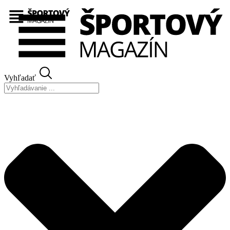
Preskočiť
na
obsah
Vyhľadať