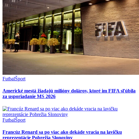
Futbal
Šport
Americké mestá žiadajú milióny dolárov, ktoré im FIFA sľúbila
za usporiadanie MS 2026
Futbal
Šport
Francúz Renard sa po viac ako dekáde vracia na lavičku
reprezentácie Pobrežia Slonoviny