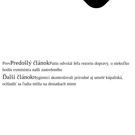
Predošlý článok
Prev
Putin odvolal šéfa rezortu dopravy, o niekoľko
hodín exministra našli zastreleného
Ďalší článok
Hygienici skontrolovali prírodné aj umelé kúpaliská,
ochladiť sa ľudia môžu na desiatkach miest