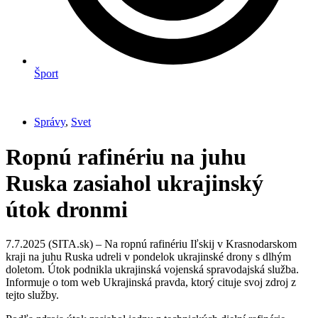
Šport
Správy
,
Svet
Ropnú rafinériu na juhu
Ruska zasiahol ukrajinský
útok dronmi
7.7.2025 (SITA.sk) – Na ropnú rafinériu Iľskij v Krasnodarskom
kraji na juhu Ruska udreli v pondelok ukrajinské drony s dlhým
doletom. Útok podnikla ukrajinská vojenská spravodajská služba.
Informuje o tom web Ukrajinská pravda, ktorý cituje svoj zdroj z
tejto služby.