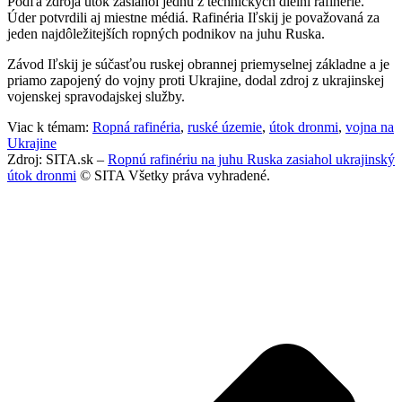
Podľa zdroja útok zasiahol jednu z technických dielní rafinérie.
Úder potvrdili aj miestne médiá. Rafinéria Iľskij je považovaná za
jeden najdôležitejších ropných podnikov na juhu Ruska.
Závod Iľskij je súčasťou ruskej obrannej priemyselnej základne a je
priamo zapojený do vojny proti Ukrajine, dodal zdroj z ukrajinskej
vojenskej spravodajskej služby.
Viac k témam:
Ropná rafinéria
,
ruské územie
,
útok dronmi
,
vojna na
Ukrajine
Zdroj: SITA.sk –
Ropnú rafinériu na juhu Ruska zasiahol ukrajinský
útok dronmi
© SITA Všetky práva vyhradené.