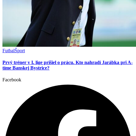
Futbal
Šport
Prvý tréner v I. lige prišiel o prácu. Kto nahradí Jarábka pri A-
tíme Banskej Bystrice?
Facebook