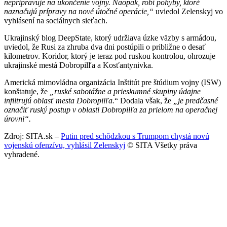
nepripravuje na ukončenie vojny. Naopak, robí pohyby, ktoré
naznačujú prípravy na nové útočné operácie,“
uviedol Zelenskyj vo
vyhlásení na sociálnych sieťach.
Ukrajinský blog DeepState, ktorý udržiava úzke väzby s armádou,
uviedol, že Rusi za zhruba dva dni postúpili o približne o desať
kilometrov. Koridor, ktorý je teraz pod ruskou kontrolou, ohrozuje
ukrajinské mestá Dobropilľa a Kosťantynivka.
Americká mimovládna organizácia Inštitút pre štúdium vojny (ISW)
konštatuje, že
„ruské sabotážne a prieskumné skupiny údajne
infiltrujú oblasť mesta Dobropilľa.
“ Dodala však, že
„je predčasné
označiť ruský postup v oblasti Dobropilľa za prielom na operačnej
úrovni“.
Zdroj: SITA.sk –
Putin pred schôdzkou s Trumpom chystá novú
vojenskú ofenzívu, vyhlásil Zelenskyj
© SITA Všetky práva
vyhradené.