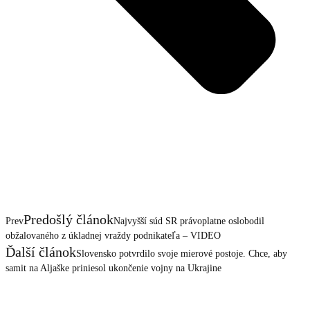
Predošlý článok
Prev
Najvyšší súd SR právoplatne oslobodil
obžalovaného z úkladnej vraždy podnikateľa – VIDEO
Ďalší článok
Slovensko potvrdilo svoje mierové postoje. Chce, aby
samit na Aljaške priniesol ukončenie vojny na Ukrajine