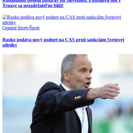
Ronaldinho posiela pozdrav na Slovensko. Futbalová šou v
Trnave sa nezadržateľne blíži!
Ostatné športy
Šport
Rusko podáva nový podnet na CAS proti sankciám Svetovej
atletiky