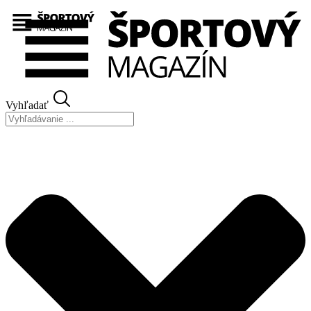
Preskočiť
na
obsah
Vyhľadať