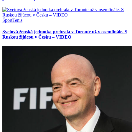
Šport
Tenis
Svetová ženská jednotka prehrala v Toronte už v osemfinále. S
Ruskou žijúcou v Česku – VIDEO