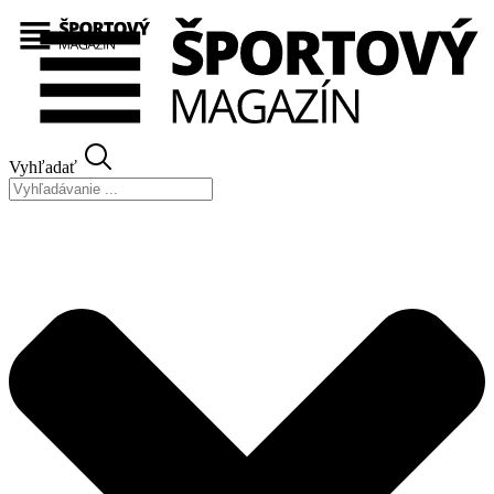
Preskočiť
na
obsah
Vyhľadať