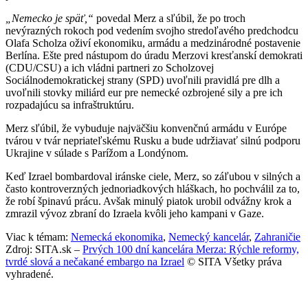
„Nemecko je späť,“
povedal Merz a sľúbil, že po troch
nevýrazných rokoch pod vedením svojho stredoľavého predchodcu
Olafa Scholza oživí ekonomiku, armádu a medzinárodné postavenie
Berlína. Ešte pred nástupom do úradu Merzovi kresťanskí demokrati
(CDU/CSU) a ich vládni partneri zo Scholzovej
Sociálnodemokratickej strany (SPD) uvoľnili pravidlá pre dlh a
uvoľnili stovky miliárd eur pre nemecké ozbrojené sily a pre ich
rozpadajúcu sa infraštruktúru.
Merz sľúbil, že vybuduje najväčšiu konvenčnú armádu v Európe
tvárou v tvár nepriateľskému Rusku a bude udržiavať silnú podporu
Ukrajine v súlade s Parížom a Londýnom.
Keď Izrael bombardoval iránske ciele, Merz, so záľubou v silných a
často kontroverzných jednoriadkových hláškach, ho pochválil za to,
že robí špinavú prácu. Avšak minulý piatok urobil odvážny krok a
zmrazil vývoz zbraní do Izraela kvôli jeho kampani v Gaze.
Viac k témam:
Nemecká ekonomika
,
Nemecký kancelár
,
Zahraničie
Zdroj: SITA.sk –
Prvých 100 dní kancelára Merza: Rýchle reformy,
tvrdé slová a nečakané embargo na Izrael
© SITA Všetky práva
vyhradené.