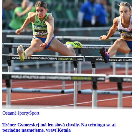
Ostatné športy
Šport
Tréner Gymerskej má len slová chvály. Na tréningu sa aj
poriadne nasmejeme, vraví Kotala