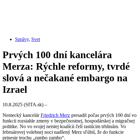
Správy
,
Svet
Prvých 100 dní kancelára
Merza: Rýchle reformy, tvrdé
slová a nečakané embargo na
Izrael
10.8.2025 (SITA.sk) –
Nemecký kancelár
Friedrich Merz
presadil počas prvých 100 dní vo
funkcii rozsiahle zmeny v bezpečnostnej, hospodárskej a migračnej
politike. No vo svojej neistej koalícii čelí rastúcim trhlinám. Vo
februárovej volebnej noci nadšený Merz sľúbil, že do funkcie
prinesie trochu „rambo zambo“.