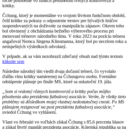
ročné pôsobenie vo funkcii predmetom tvrdých kontroverzií a
kritiky.
Čchung, ktorý je momentálne vo svojom štvrtom funkčnom období,
čelil kritike za pokusy o odpustenie trestov pre bývalých hráčov
suspendovaných na doživotie za manipuláciu zápasov. Okrem toho
bol obvinený z obchádzania bežného výberového procesu pri
menovaní trénerov národného tímu. V roku 2023 na pozíciu trénera
angažoval Nemca Jürgena Klinsmanna, ktorý bol po necelom roku a
neúspešných výsledkoch odvolaný.
V prípade, ak sa vám nezobrazil zdieľaný obsah nad týmto textom
kliknite sem
Následne národný tím viedli dvaja dočasní tréneri, čo vyvolalo
ďalšiu vlnu kritiky namierenej na Čchungovu osobu. Formálne
odstúpenie plánuje po finále MS, ktoré sa uskutoční 19. júla.
„Som si vedomý rôznych kontroverzií a kritiky počas môjho
pôsobenia ako prezidenta futbalovej asociácie. Verím, že všetky tieto
problémy sú dôsledkom mojej vlastnej nedostatočnej cnosti. Po MS
plánujem rezignovať na post prezidenta futbalovej asociácie,“
uviedol Čchung vo vyhlásení.
Vlani vo februári vo voľbách získal Čchung s 85,6 percenta hlasov
a získal štvrtý mandát prezidenta asociácie. Kórejská republika sa na