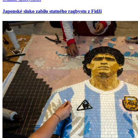
Japonské slnko zabilo statného ragbystu z Fidži