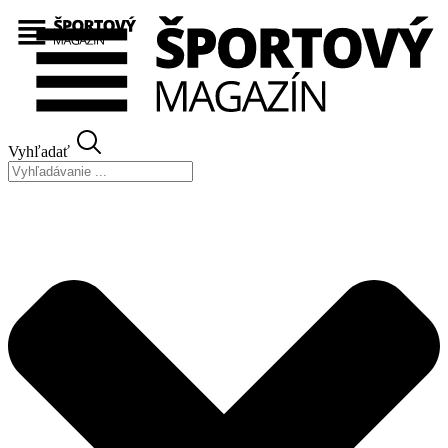
Preskočiť
na
obsah
Vyhľadať