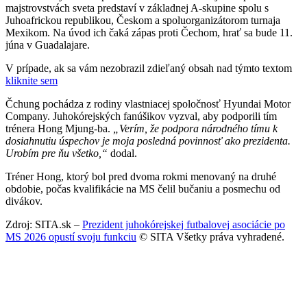
majstrovstvách sveta predstaví v základnej A-skupine spolu s
Juhoafrickou republikou, Českom a spoluorganizátorom turnaja
Mexikom. Na úvod ich čaká zápas proti Čechom, hrať sa bude 11.
júna v Guadalajare.
V prípade, ak sa vám nezobrazil zdieľaný obsah nad týmto textom
kliknite sem
Čchung pochádza z rodiny vlastniacej spoločnosť Hyundai Motor
Company. Juhokórejských fanúšikov vyzval, aby podporili tím
trénera Hong Mjung-ba.
„Verím, že podpora národného tímu k
dosiahnutiu úspechov je moja posledná povinnosť ako prezidenta.
Urobím pre ňu všetko,“
dodal.
Tréner Hong, ktorý bol pred dvoma rokmi menovaný na druhé
obdobie, počas kvalifikácie na MS čelil bučaniu a posmechu od
divákov.
Zdroj: SITA.sk –
Prezident juhokórejskej futbalovej asociácie po
MS 2026 opustí svoju funkciu
© SITA Všetky práva vyhradené.