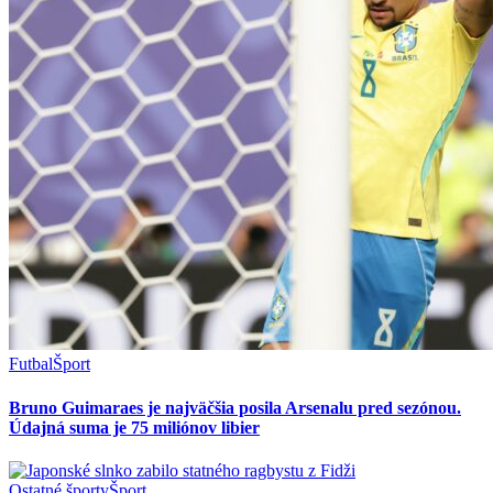
Futbal
Šport
Bruno Guimaraes je najväčšia posila Arsenalu pred sezónou.
Údajná suma je 75 miliónov libier
Ostatné športy
Šport