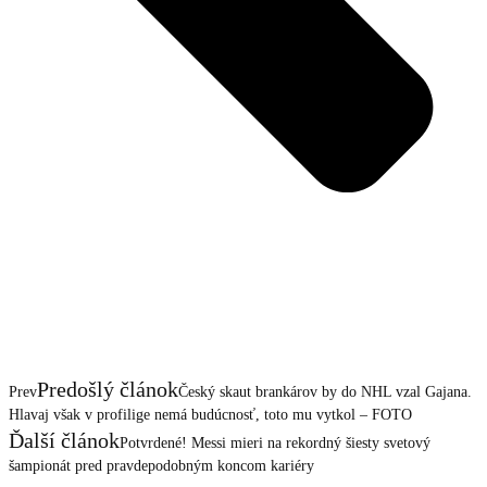
Predošlý článok
Prev
Český skaut brankárov by do NHL vzal Gajana.
Hlavaj však v profilige nemá budúcnosť, toto mu vytkol – FOTO
Ďalší článok
Potvrdené! Messi mieri na rekordný šiesty svetový
šampionát pred pravdepodobným koncom kariéry