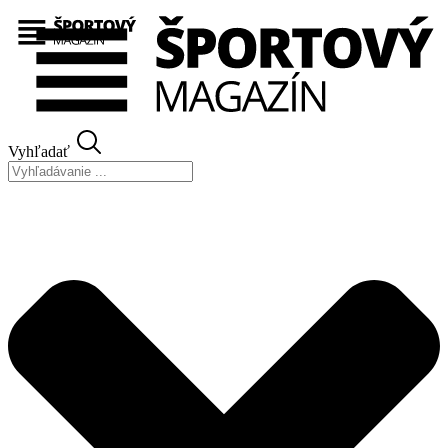
Preskočiť
na
obsah
Vyhľadať