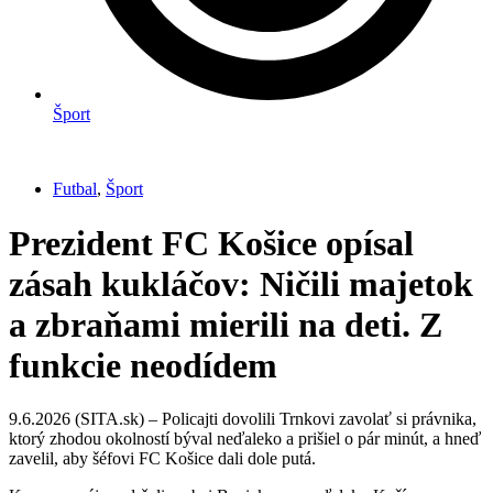
Šport
Futbal
,
Šport
Prezident FC Košice opísal
zásah kukláčov: Ničili majetok
a zbraňami mierili na deti. Z
funkcie neodídem
9.6.2026 (SITA.sk) – Policajti dovolili Trnkovi zavolať si právnika,
ktorý zhodou okolností býval neďaleko a prišiel o pár minút, a hneď
zavelil, aby šéfovi FC Košice dali dole putá.