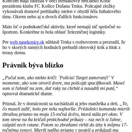
Koncom mája zadržali v obci Beniakovce neďaleko Košíc
prezidenta klubu FC Košice Dušana Trnku. Policajné zložky
vykonávali domové prehliadky nielen v obydlí šéfa futbalového
tímu. Okrem neho aj u dvoch ďalších funkcionárov.
Malo ísť o podnikateľské aktivity, ktoré nemajú nič spoločné so
športom. Konkrétne to bola oblasť železničnej logistiky.
Pre
web nasekosice.sk
súhlasil Trnka s rozhovorom a prezradil, že
ho v skorých ranných hodinách prebudil obrovský krik a hluk z
terasy domu.
Právnik býva blízko
„Počul som, ako niekto kričí: ´Polícia! Target zameraný!´ V
momente, ako som otvoril dvere, ma policajti spacifikovali. Musel
som si ľahnúť na zem, dať ruky za chrbát a nasadili mi putá,“
opisoval dramatické dianie.
Priznal, že v domácnosti sa nachádzali aj jeho manželka a deti.
„To,
čo museli zažiť, bolo pre mňa najhoršie. Príslušníci komanda mierili
zbraňou priamo na moju 15-ročnú dcéru, ktorá stála pri okne. V
tom strese na ňu kričali protichodné príkazy – raz nech si ľahne,
vzápätí nech vstane. Potom so zbraňami vtrhli do izby k môjmu 17-
ročnému synovi. Mierili naňho priamo v posteli a prikázali mu