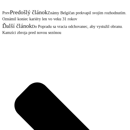
Predošlý článok
Prev
Známy Belgičan prekvapil svojím rozhodnutím.
Oznámil koniec kariéry len vo veku 31 rokov
Ďalší článok
Do Popradu sa vracia odchovanec, aby vystužil obranu.
Kamzíci zbroja pred novou sezónou