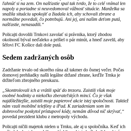
ľahnúť si na zem. On našťastie spal tak tvrdo, že to celé vnímal len
napoly a poriadne si neuvedomoval vážnosť situácie. Manželka sa
snažila situáciu upokojiť a žiadala ich, aby schovali zbrane a
normálne povedali, čo potrebujú. Ani jej, ani našim deťom putá,
našťastie, nenasadili.“
Policajti dovolili Trnkovi zavolať si právnika, ktorý zhodou
okolností býval neďaleko a prišiel o pár minút, a hneď zavelil, aby
šéfovi FC Košice dali dole putá.
Sedem zadržaných osôb
Zadržanie trvalo od skorého rána až takmer do ôsmej večer. Počas
domovej prehliadky našli legálne držané zbrane, keďže Trnka je
držiteľom zbrojného preukazu.
„Skontrolovali ich a vrátili späť do trezoru. Zaistili však moje
osobné hodinky a niekoľko zberateľských mincí. Čo je však
najdôležitejšie, zaistili moje papierové akcie istej spoločnosti. Taktiež
nám vzali mobilné telefóny a iPad. K zariadeniam som im
dobrovoľne poskytol prístupové kódy, nemám dôvod nič skrývať,“
povedal prezident klubu z metropoly východu.
Policajti ničili majetok nielen u Trnku, ale aj u spoločníka. Keď ich