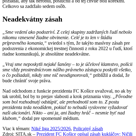
požiadal, aby tak nerobili, poslúchli a od tej chvíle boli korektní.
Celkovo sa zadržalo sedem osôb.
Neadekvátny zásah
„Sme vedení ako podozriví. Z celej skupiny zadržaných ľudí nebolo
nikomu vznesené žiadne obvinenie. Celé je to len v štádiu
prípravného konania,“
uviedol s tým, že takýto masívny zásah pre
podozrenia z ekonomickej trestnej činnosti z roku 2022 u ľudí, ktorí
riadne komunikujú, je absolútne neadekvátne.
„Vraj sme neposkytli nejaké šanóny – to je účelové klamstvo, polícii
sme vždy prostredníctvom nášho právneho zástupcu poskytli všetko,
o čo požiadali, nikdy sme nič neodignorovali,“
priblížil a dodal, že
bude chrániť svoje práva.
Nad odchodom z funkcie prezidenta FC Košice uvažoval, no ak by
tak urobil, bol by to prejav slabosti a krok priznania viny.
„Pôvodne
som bol rozhodnutý odstúpiť, ale prehodnotil som to. Z postu
prezidenta teda neodídem, pokiaľ to nebudú vyslovene vyžadovať
naši akcionári. Nikto – ani ja, ani žiadny hráč – nesmie byť nad
klubom,“
dodal pre spomenuté médium.
Viac k témam:
Niké liga 2025/2026
,
Policajný zásah
Zdroj: SITA.sk –
Prezident FC Košice opísal zásah kukláčov: Ničili