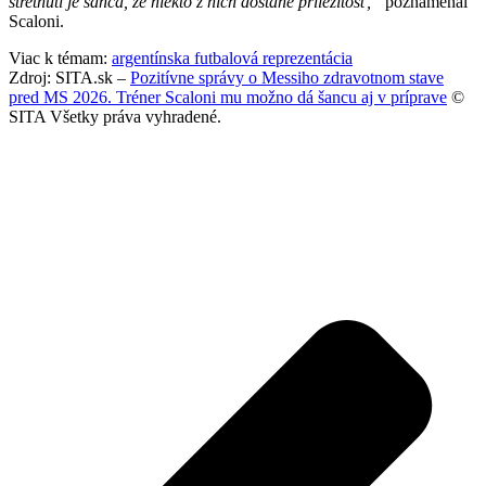
stretnutí je šanca, že niekto z nich dostane príležitosť,“
poznamenal
Scaloni.
Viac k témam:
argentínska futbalová reprezentácia
Zdroj: SITA.sk –
Pozitívne správy o Messiho zdravotnom stave
pred MS 2026. Tréner Scaloni mu možno dá šancu aj v príprave
©
SITA Všetky práva vyhradené.