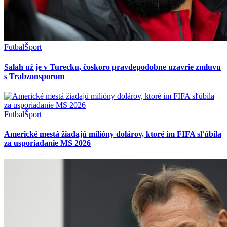
Futbal
Šport
Salah už je v Turecku, čoskoro pravdepodobne uzavrie zmluvu
s Trabzonsporom
Futbal
Šport
Americké mestá žiadajú milióny dolárov, ktoré im FIFA sľúbila
za usporiadanie MS 2026