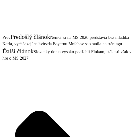
Predošlý článok
Prev
Nemci sa na MS 2026 predstavia bez mladíka
Karla, vychádzajúca hviezda Bayernu Mníchov sa zranila na tréningu
Ďalší článok
Slovenky doma vysoko podľahli Fínkam, stále sú však v
hre o MS 2027