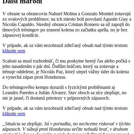
Ďalší maródi
V obrane sa obrancovia Nahuel Molina a Gonzalo Montiel zotavujú
zo svalových problémov, na ich miesto boli povolaní Agustin Giay a
Nicolás Capaldo. Stredný obranca Cristian Romero sa už zapojil do
tímových tréningov po zranení kolena zo začiatku apríla, no je bez
zápasovej kondície.
V prípade, ak sa vám nezobrazil zdieľaný obsah nad týmto textom
kliknite sem
Scaloni sa musí rozhodnúť, či mu poskytne herný čas alebo počká s
jeho nasadením o pár dní. Ďalším hráčom, ktorý sa zotavuje a
trénuje oddelene, je Nicolás Paz, ktorý utrpel vážny úder do kolena
a vynechá zápas proti Hondurasu.
Do tréningového kempu dorazili s fyzickými problémami aj
Leandro Paredes a Julián Álvarez. Stav oboch sa síce zlepšuje, no
nie je jasné, či dostanú priestory v prípravných zápasoch.
V prípade, ak sa vám nezobrazil zdieľaný obsah nad týmto textom
kliknite sem
„Situácia sa zlepšuje. Sú v poriadku, no nechceme riskovať v týchto
zápasoch. V súboji proti Hondurasu určite nebudú hrať, v druhom