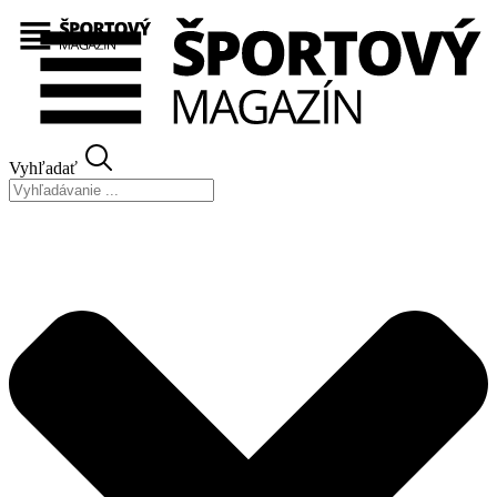
Preskočiť
na
obsah
Vyhľadať