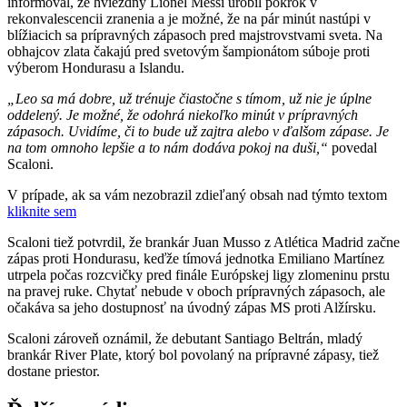
informoval, že hviezdny Lionel Messi urobil pokrok v
rekonvalescencii zranenia a je možné, že na pár minút nastúpi v
blížiacich sa prípravných zápasoch pred majstrovstvami sveta. Na
obhajcov zlata čakajú pred svetovým šampionátom súboje proti
výberom Hondurasu a Islandu.
„Leo sa má dobre, už trénuje čiastočne s tímom, už nie je úplne
oddelený. Je možné, že odohrá niekoľko minút v prípravných
zápasoch. Uvidíme, či to bude už zajtra alebo v ďalšom zápase. Je
na tom omnoho lepšie a to nám dodáva pokoj na duši,“
povedal
Scaloni.
V prípade, ak sa vám nezobrazil zdieľaný obsah nad týmto textom
kliknite sem
Scaloni tiež potvrdil, že brankár Juan Musso z Atlética Madrid začne
zápas proti Hondurasu, keďže tímová jednotka Emiliano Martínez
utrpela počas rozcvičky pred finále Európskej ligy zlomeninu prstu
na pravej ruke. Chytať nebude v oboch prípravných zápasoch, ale
očakáva sa jeho dostupnosť na úvodný zápas MS proti Alžírsku.
Scaloni zároveň oznámil, že debutant Santiago Beltrán, mladý
brankár River Plate, ktorý bol povolaný na prípravné zápasy, tiež
dostane priestor.