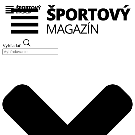
Preskočiť
na
obsah
Vyhľadať