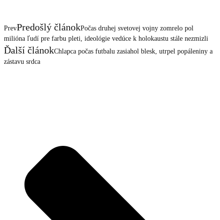
Predošlý článok
Prev
Počas druhej svetovej vojny zomrelo pol
milióna ľudí pre farbu pleti, ideológie vedúce k holokaustu stále nezmizli
Ďalší článok
Chlapca počas futbalu zasiahol blesk, utrpel popáleniny a
zástavu srdca