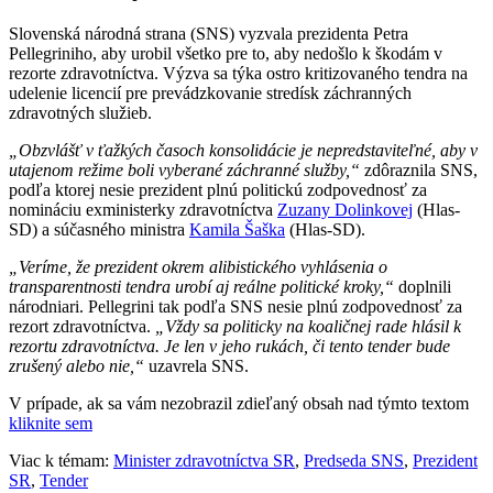
Slovenská národná strana (SNS) vyzvala prezidenta Petra
Pellegriniho, aby urobil všetko pre to, aby nedošlo k škodám v
rezorte zdravotníctva. Výzva sa týka ostro kritizovaného tendra na
udelenie licencií pre prevádzkovanie stredísk záchranných
zdravotných služieb.
„Obzvlášť v ťažkých časoch konsolidácie je nepredstaviteľné, aby v
utajenom režime boli vyberané záchranné služby,“
zdôraznila SNS,
podľa ktorej nesie prezident plnú politickú zodpovednosť za
nomináciu exministerky zdravotníctva
Zuzany Dolinkovej
(Hlas-
SD) a súčasného ministra
Kamila Šaška
(Hlas-SD).
„Veríme, že prezident okrem alibistického vyhlásenia o
transparentnosti tendra urobí aj reálne politické kroky,“
doplnili
národniari. Pellegrini tak podľa SNS nesie plnú zodpovednosť za
rezort zdravotníctva.
„Vždy sa politicky na koaličnej rade hlásil k
rezortu zdravotníctva. Je len v jeho rukách, či tento tender bude
zrušený alebo nie,“
uzavrela SNS.
V prípade, ak sa vám nezobrazil zdieľaný obsah nad týmto textom
kliknite sem
Viac k témam:
Minister zdravotníctva SR
,
Predseda SNS
,
Prezident
SR
,
Tender