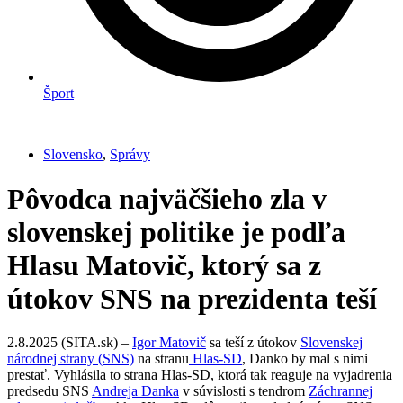
Šport
Slovensko
,
Správy
Pôvodca najväčšieho zla v
slovenskej politike je podľa
Hlasu Matovič, ktorý sa z
útokov SNS na prezidenta teší
2.8.2025 (SITA.sk) –
Igor Matovič
sa teší z útokov
Slovenskej
národnej strany (SNS)
na stranu
Hlas-SD
, Danko by mal s nimi
prestať. Vyhlásila to strana Hlas-SD, ktorá tak reaguje na vyjadrenia
predsedu SNS
Andreja Danka
v súvislosti s tendrom
Záchrannej