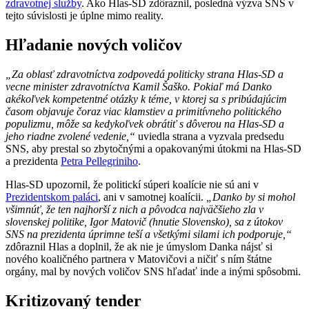
zdravotnej služby
. Ako Hlas-SD zdôraznil, posledná výzva SNS v
tejto súvislosti je úplne mimo reality.
Hľadanie nových voličov
„Za oblasť zdravotníctva zodpovedá politicky strana Hlas-SD a
vecne minister zdravotníctva Kamil Šaško. Pokiaľ má Danko
akékoľvek kompetentné otázky k téme, v ktorej sa s pribúdajúcim
časom objavuje čoraz viac klamstiev a primitívneho politického
populizmu, môže sa kedykoľvek obrátiť s dôverou na Hlas-SD a
jeho riadne zvolené vedenie,“
uviedla strana a vyzvala predsedu
SNS, aby prestal so zbytočnými a opakovanými útokmi na Hlas-SD
a prezidenta
Petra Pellegriniho
.
Hlas-SD upozornil, že politickí súperi koalície nie sú ani v
Prezidentskom paláci
, ani v samotnej koalícii.
„Danko by si mohol
všimnúť, že ten najhorší z nich a pôvodca najväčšieho zla v
slovenskej politike, Igor Matovič (hnutie Slovensko), sa z útokov
SNS na prezidenta úprimne teší a všetkými silami ich podporuje,“
zdôraznil Hlas a doplnil, že ak nie je úmyslom Danka nájsť si
nového koaličného partnera v Matovičovi a ničiť s ním štátne
orgány, mal by nových voličov SNS hľadať inde a inými spôsobmi.
Kritizovaný tender