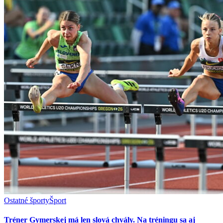
Ostatné športy
Šport
Tréner Gymerskej má len slová chvály. Na tréningu sa aj