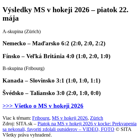
Výsledky MS v hokeji 2026 – piatok 22.
mája
A-skupina (Zürich)
Nemecko – Maďarsko 6:2 (2:0, 2:0, 2:2)
Fínsko – Veľká Británia 4:0 (1:0, 2:0, 1:0)
B-skupina (Fribourg)
Kanada – Slovinsko 3:1 (1:0, 1:0, 1:1)
Švédsko – Taliansko 3:0 (2:0, 1:0, 0:0)
>>> Všetko o MS v hokeji 2026
Viac k témam:
Fribourg
,
MS v hokeji 2026
,
Zürich
Zdroj: SITA.sk –
Piatok na MS v hokeji 2026 v kocke: Prekvapenia
sa nekonali, favoriti zdolali outsiderov – VIDEO, FOTO
© SITA
Všetky práva vyhradené.