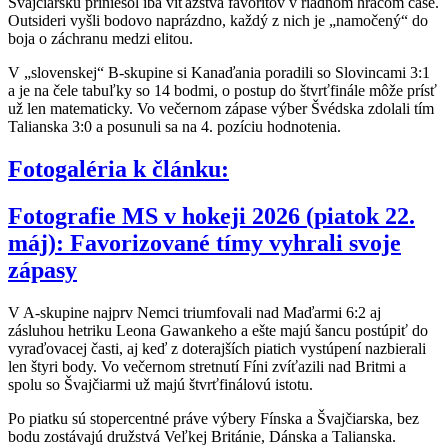
Švajčiarsku priniesol iba víťazstvá favoritov v riadnom hracom čase.
Outsideri vyšli bodovo naprázdno, každý z nich je „namočený“ do
boja o záchranu medzi elitou.
V „slovenskej“ B-skupine si Kanaďania poradili so Slovincami 3:1
a je na čele tabuľky so 14 bodmi, o postup do štvrťfinále môže prísť
už len matematicky. Vo večernom zápase výber Švédska zdolali tím
Talianska 3:0 a posunuli sa na 4. pozíciu hodnotenia.
Fotogaléria k článku:
Fotografie MS v hokeji 2026 (piatok 22.
máj): Favorizované tímy vyhrali svoje
zápasy
V A-skupine najprv Nemci triumfovali nad Maďarmi 6:2 aj
zásluhou hetriku Leona Gawankeho a ešte majú šancu postúpiť do
vyraďovacej časti, aj keď z doterajších piatich vystúpení nazbierali
len štyri body. Vo večernom stretnutí Fíni zvíťazili nad Britmi a
spolu so Švajčiarmi už majú štvrťfinálovú istotu.
Po piatku sú stopercentné práve výbery Fínska a Švajčiarska, bez
bodu zostávajú družstvá Veľkej Británie, Dánska a Talianska.