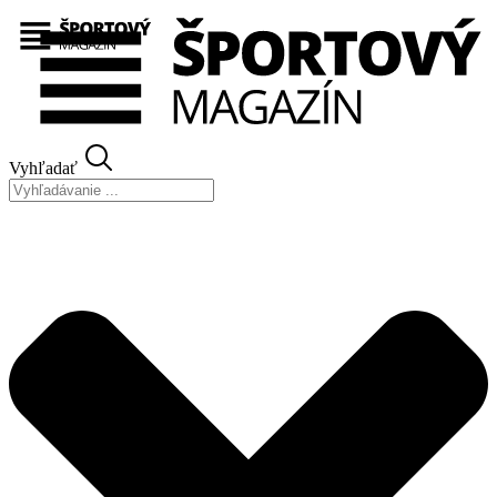
Preskočiť
na
obsah
Vyhľadať