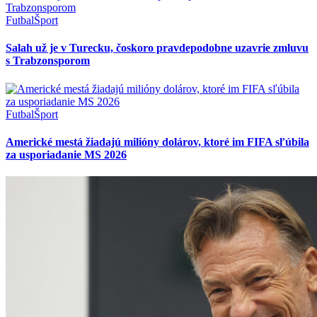
Futbal
Šport
Salah už je v Turecku, čoskoro pravdepodobne uzavrie zmluvu
s Trabzonsporom
Futbal
Šport
Americké mestá žiadajú milióny dolárov, ktoré im FIFA sľúbila
za usporiadanie MS 2026