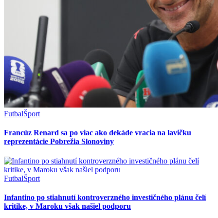
Futbal
Šport
Francúz Renard sa po viac ako dekáde vracia na lavičku
reprezentácie Pobrežia Slonoviny
Futbal
Šport
Infantino po stiahnutí kontroverzného investičného plánu čelí
kritike, v Maroku však našiel podporu