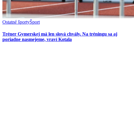
Ostatné športy
Šport
Tréner Gymerskej má len slová chvály. Na tréningu sa aj
poriadne nasmejeme, vraví Kotala