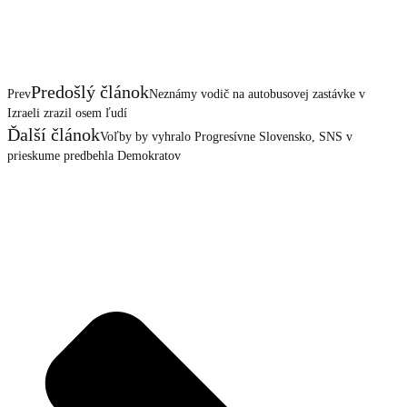
Predošlý článok
Prev
Neznámy vodič na autobusovej zastávke v
Izraeli zrazil osem ľudí
Ďalší článok
Voľby by vyhralo Progresívne Slovensko, SNS v
prieskume predbehla Demokratov