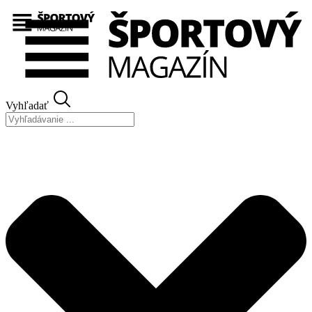
Preskočiť
na
obsah
Vyhľadať