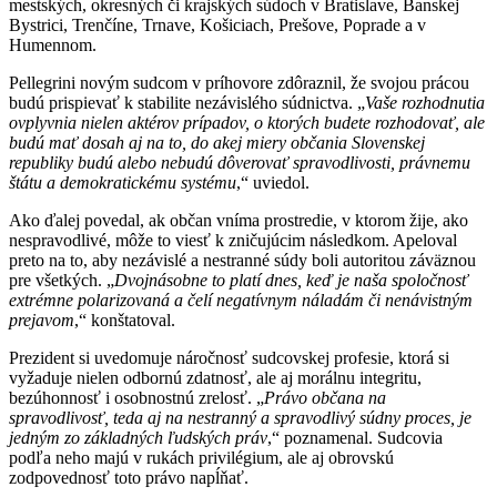
mestských, okresných či krajských súdoch v Bratislave, Banskej
Bystrici, Trenčíne, Trnave, Košiciach, Prešove, Poprade a v
Humennom.
Pellegrini novým sudcom v príhovore zdôraznil, že svojou prácou
budú prispievať k stabilite nezávislého súdnictva. „
Vaše rozhodnutia
ovplyvnia nielen aktérov prípadov, o ktorých budete rozhodovať, ale
budú mať dosah aj na to, do akej miery občania Slovenskej
republiky budú alebo nebudú dôverovať spravodlivosti, právnemu
štátu a demokratickému systému
,“ uviedol.
Ako ďalej povedal, ak občan vníma prostredie, v ktorom žije, ako
nespravodlivé, môže to viesť k zničujúcim následkom. Apeloval
preto na to, aby nezávislé a nestranné súdy boli autoritou záväznou
pre všetkých. „
Dvojnásobne to platí dnes, keď je naša spoločnosť
extrémne polarizovaná a čelí negatívnym náladám či nenávistným
prejavom
,“ konštatoval.
Prezident si uvedomuje náročnosť sudcovskej profesie, ktorá si
vyžaduje nielen odbornú zdatnosť, ale aj morálnu integritu,
bezúhonnosť i osobnostnú zrelosť. „
Právo občana na
spravodlivosť, teda aj na nestranný a spravodlivý súdny proces, je
jedným zo základných ľudských práv
,“ poznamenal. Sudcovia
podľa neho majú v rukách privilégium, ale aj obrovskú
zodpovednosť toto právo napĺňať.