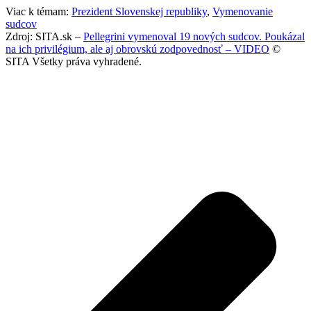
Viac k témam:
Prezident Slovenskej republiky
,
Vymenovanie
sudcov
Zdroj: SITA.sk –
Pellegrini vymenoval 19 nových sudcov. Poukázal
na ich privilégium, ale aj obrovskú zodpovednosť – VIDEO
©
SITA Všetky práva vyhradené.