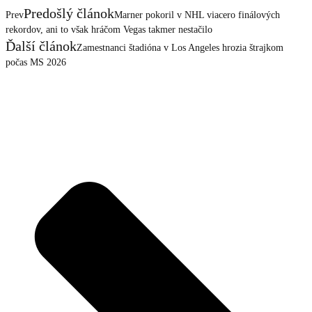
Predošlý článok
Prev
Marner pokoril v NHL viacero finálových
rekordov, ani to však hráčom Vegas takmer nestačilo
Ďalší článok
Zamestnanci štadióna v Los Angeles hrozia štrajkom
počas MS 2026