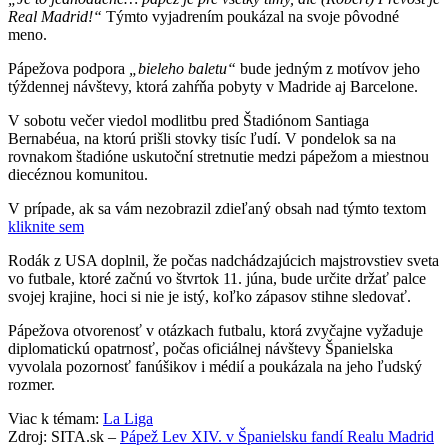
Real Madrid!“
Týmto vyjadrením poukázal na svoje pôvodné
meno.
Pápežova podpora
„bieleho baletu“
bude jedným z motívov jeho
týždennej návštevy, ktorá zahŕňa pobyty v Madride aj Barcelone.
V sobotu večer viedol modlitbu pred Štadiónom Santiaga
Bernabéua, na ktorú prišli stovky tisíc ľudí. V pondelok sa na
rovnakom štadióne uskutoční stretnutie medzi pápežom a miestnou
diecéznou komunitou.
V prípade, ak sa vám nezobrazil zdieľaný obsah nad týmto textom
kliknite sem
Rodák z USA doplnil, že počas nadchádzajúcich majstrovstiev sveta
vo futbale, ktoré začnú vo štvrtok 11. júna, bude určite držať palce
svojej krajine, hoci si nie je istý, koľko zápasov stihne sledovať.
Pápežova otvorenosť v otázkach futbalu, ktorá zvyčajne vyžaduje
diplomatickú opatrnosť, počas oficiálnej návštevy Španielska
vyvolala pozornosť fanúšikov i médií a poukázala na jeho ľudský
rozmer.
Viac k témam:
La Liga
Zdroj: SITA.sk –
Pápež Lev XIV. v Španielsku fandí Realu Madrid