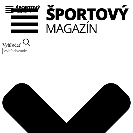
Preskočiť
na
obsah
Vyhľadať