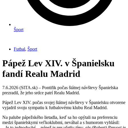
Šport
Futbal
,
Šport
Pápež Lev XIV. v Španielsku
fandí Realu Madrid
7.6.2026 (SITA.sk) – Pontifik počas štátnej návštevy Španielska
prezradil, že jeho srdce patrí Realu Madrid.
Pápež Lev XIV. počas svojej štátnej návštevy v Španielsku otvorene
vyjadril svoju sympatiu k futbalovému klubu Real Madrid.
Na palube pápežského lietadla, keď sa ho opýtali na preferenciu
medzi španielskymi veľkoklubmi, neváhal a s humorom vyhlásil:
„Je to jednoduché… pápež je pre všetky tímy, ale (Robert) Prevost je