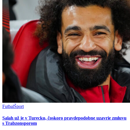
Futbal
Šport
Salah už je v Turecku, čoskoro pravdepodobne uzavrie zmluvu
s Trabzonsporom