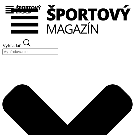
Preskočiť
na
obsah
Vyhľadať