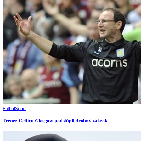
Futbal
Šport
Tréner Celticu Glasgow podstúpil drobný zákrok