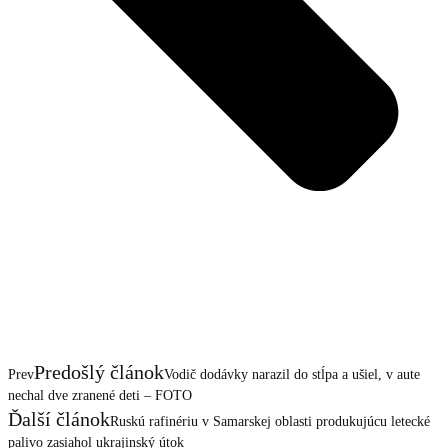
Predošlý článok
Prev
Vodič dodávky narazil do stĺpa a ušiel, v aute
nechal dve zranené deti – FOTO
Ďalší článok
Ruskú rafinériu v Samarskej oblasti produkujúcu letecké
palivo zasiahol ukrajinský útok