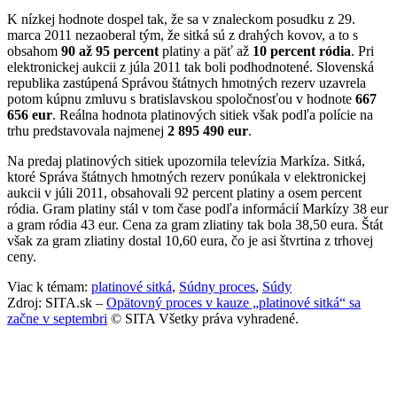
K nízkej hodnote dospel tak, že sa v znaleckom posudku z 29.
marca 2011 nezaoberal tým, že sitká sú z drahých kovov, a to s
obsahom
90 až 95 percent
platiny a päť až
10 percent ródia
. Pri
elektronickej aukcii z júla 2011 tak boli podhodnotené. Slovenská
republika zastúpená Správou štátnych hmotných rezerv uzavrela
potom kúpnu zmluvu s bratislavskou spoločnosťou v hodnote
667
656 eur
. Reálna hodnota platinových sitiek však podľa polície na
trhu predstavovala najmenej
2 895 490 eur
.
Na predaj platinových sitiek upozornila televízia Markíza. Sitká,
ktoré Správa štátnych hmotných rezerv ponúkala v elektronickej
aukcii v júli 2011, obsahovali 92 percent platiny a osem percent
ródia. Gram platiny stál v tom čase podľa informácií Markízy 38 eur
a gram ródia 43 eur. Cena za gram zliatiny tak bola 38,50 eura. Štát
však za gram zliatiny dostal 10,60 eura, čo je asi štvrtina z trhovej
ceny.
Viac k témam:
platinové sitká
,
Súdny proces
,
Súdy
Zdroj: SITA.sk –
Opätovný proces v kauze „platinové sitká“ sa
začne v septembri
© SITA Všetky práva vyhradené.