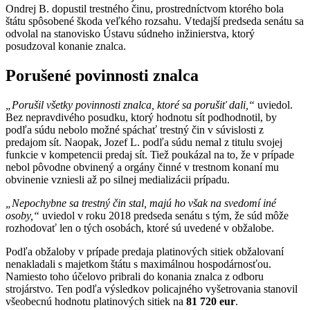
Ondrej B. dopustil trestného činu, prostredníctvom ktorého bola
štátu spôsobené škoda veľkého rozsahu. Vtedajší predseda senátu sa
odvolal na stanovisko Ústavu súdneho inžinierstva, ktorý
posudzoval konanie znalca.
Porušené povinnosti znalca
„Porušil všetky povinnosti znalca, ktoré sa porušiť dali,“
uviedol.
Bez nepravdivého posudku, ktorý hodnotu sít podhodnotil, by
podľa súdu nebolo možné spáchať trestný čin v súvislosti z
predajom sít. Naopak, Jozef L. podľa súdu nemal z titulu svojej
funkcie v kompetencii predaj sít. Tiež poukázal na to, že v prípade
nebol pôvodne obvinený a orgány činné v trestnom konaní mu
obvinenie vzniesli až po silnej medializácii prípadu.
„Nepochybne sa trestný čin stal, majú ho však na svedomí iné
osoby,“
uviedol v roku 2018 predseda senátu s tým, že súd môže
rozhodovať len o tých osobách, ktoré sú uvedené v obžalobe.
Podľa obžaloby v prípade predaja platinových sitiek obžalovaní
nenakladali s majetkom štátu s maximálnou hospodárnosťou.
Namiesto toho účelovo pribrali do konania znalca z odboru
strojárstvo. Ten podľa výsledkov policajného vyšetrovania stanovil
všeobecnú hodnotu platinových sitiek na
81 720 eur
.