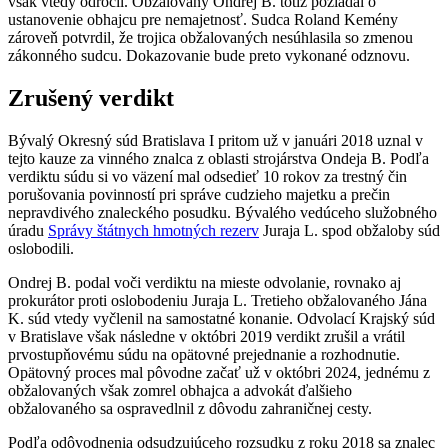
však vtedy odročil. Obžalovaný Ondrej B. totiž požiadal o
ustanovenie obhajcu pre nemajetnosť. Sudca Roland Kemény
zároveň potvrdil, že trojica obžalovaných nesúhlasila so zmenou
zákonného sudcu. Dokazovanie bude preto vykonané odznovu.
Zrušený verdikt
Bývalý Okresný súd Bratislava I pritom už v januári 2018 uznal v
tejto kauze za vinného znalca z oblasti strojárstva Ondeja B. Podľa
verdiktu súdu si vo väzení mal odsedieť 10 rokov za trestný čin
porušovania povinností pri správe cudzieho majetku a prečin
nepravdivého znaleckého posudku. Bývalého vedúceho služobného
úradu
Správy štátnych hmotných rezerv
Juraja L. spod obžaloby súd
oslobodili.
Ondrej B. podal voči verdiktu na mieste odvolanie, rovnako aj
prokurátor proti oslobodeniu Juraja L. Tretieho obžalovaného Jána
K. súd vtedy vyčlenil na samostatné konanie. Odvolací Krajský súd
v Bratislave však následne v októbri 2019 verdikt zrušil a vrátil
prvostupňovému súdu na opätovné prejednanie a rozhodnutie.
Opätovný proces mal pôvodne začať už v októbri 2024, jednému z
obžalovaných však zomrel obhajca a advokát ďalšieho
obžalovaného sa ospravedlnil z dôvodu zahraničnej cesty.
Podľa odôvodnenia odsudzujúceho rozsudku z roku 2018 sa znalec