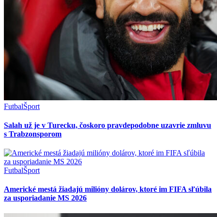
Futbal
Šport
Salah už je v Turecku, čoskoro pravdepodobne uzavrie zmluvu
s Trabzonsporom
Futbal
Šport
Americké mestá žiadajú milióny dolárov, ktoré im FIFA sľúbila
za usporiadanie MS 2026