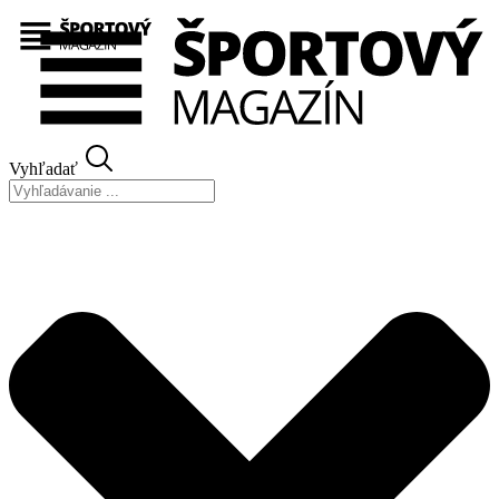
Preskočiť
na
obsah
Vyhľadať