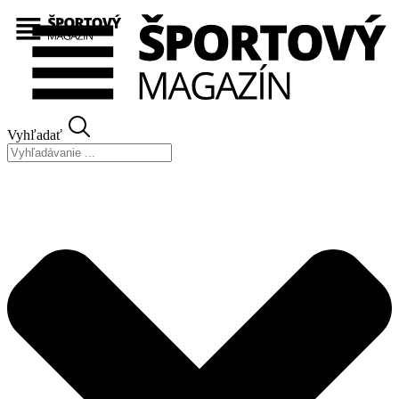
Preskočiť
na
obsah
Vyhľadať