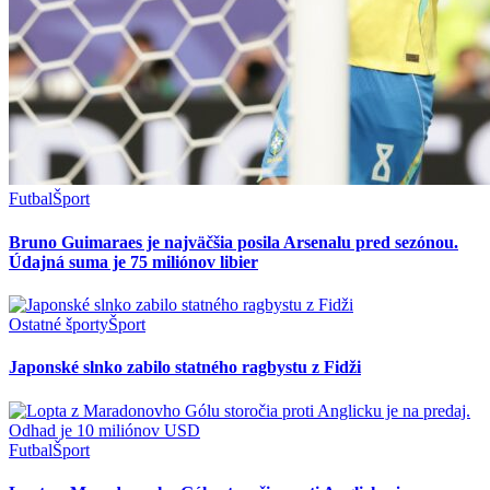
Futbal
Šport
Bruno Guimaraes je najväčšia posila Arsenalu pred sezónou.
Údajná suma je 75 miliónov libier
Ostatné športy
Šport
Japonské slnko zabilo statného ragbystu z Fidži
Futbal
Šport