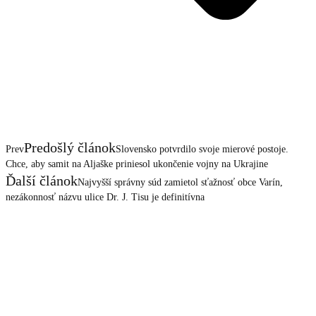
Predošlý článok
Prev
Slovensko potvrdilo svoje mierové postoje.
Chce, aby samit na Aljaške priniesol ukončenie vojny na Ukrajine
Ďalší článok
Najvyšší správny súd zamietol sťažnosť obce Varín,
nezákonnosť názvu ulice Dr. J. Tisu je definitívna