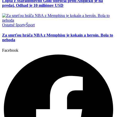
Lopta z Maradonovho Gólu storočia proti Anglicku je na
predaj. Odhad je 10 miliónov USD
Ostatné športy
Šport
Za smrťou hráča NBA z Memphisu je kokaín a heroín. Bola to
nehoda
Facebook