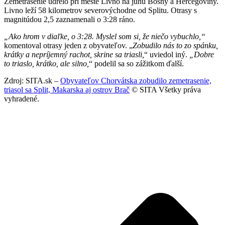
Zemetrasenie udrelo pri meste Livno na juhu Bosny a Hercegoviny.
Livno leží 58 kilometrov severovýchodne od Splitu. Otrasy s
magnitúdou 2,5 zaznamenali o 3:28 ráno.
„Ako hrom v diaľke, o 3:28. Myslel som si, že niečo vybuchlo,“
komentoval otrasy jeden z obyvateľov. „
Zobudilo nás to zo spánku,
krátky a nepríjemný rachot, skrine sa triasli,
“ uviedol iný.
„Dobre
to triaslo, krátko, ale silno,
“ podelil sa so zážitkom ďalší.
Zdroj: SITA.sk –
Obyvateľov Chorvátska zobudilo zemetrasenie,
triasol sa Split, Makarska aj ostrov Brač
© SITA Všetky práva
vyhradené.