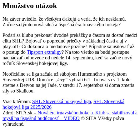
Množstvo otázok
Na záver uviedlo, že všetkým ďakujú a veria, že ich nesklamú.
Začne sa týmto nová silná a úspešná éra trnavského hokeja?
Podarí sa klubu prekonať úvodné prekážky a časom sa dostať medzi
elitu SHL? Bojovať o popredné priečky v základnej časti a aj v
play-off? Či dokonca o medailové pozície? Prípadne sa usilovať až
o postup do
Tipsport extraligy
? Na toto všetko sa budú postupne
nachádzať odpovede od nedele 14. septembra, keď sa začne nový
ročník Slovenskej hokejovej ligy.
Neoficiálne sa liga začala už súbojom Humenného s projektom
Slovenskej U18. Domáce
„levy“
vyhrali 6:1. Trnava sa v 1. kole
stretne s Detvou na jej ľade, v stredu 17. septembra si doma zmeria
sily so Skalicou.
Viac k témam:
SHL Slovenská hokejová liga
,
SHL Slovenská
hokejová liga 2025/2026
Zdroj: SITA.sk –
Nová éra trnavského hokeja. Klub sa stabilizoval a
myslí na úspešnú budúcnosť – VIDEO
© SITA Všetky práva
vyhradené.