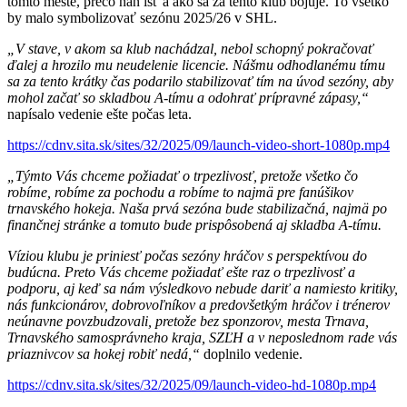
tomto meste, prečo naň ísť a ako sa za tento klub bojuje. To všetko
by malo symbolizovať sezónu 2025/26 v SHL.
„V stave, v akom sa klub nachádzal, nebol schopný pokračovať
ďalej a hrozilo mu neudelenie licencie. Nášmu odhodlanému tímu
sa za tento krátky čas podarilo stabilizovať tím na úvod sezóny, aby
mohol začať so skladbou A-tímu a odohrať prípravné zápasy,“
napísalo vedenie ešte počas leta.
https://cdnv.sita.sk/sites/32/2025/09/launch-video-short-1080p.mp4
„Týmto Vás chceme požiadať o trpezlivosť, pretože všetko čo
robíme, robíme za pochodu a robíme to najmä pre fanúšikov
trnavského hokeja. Naša prvá sezóna bude stabilizačná, najmä po
finančnej stránke a tomuto bude prispôsobená aj skladba A-tímu.
Víziou klubu je priniesť počas sezóny hráčov s perspektívou do
budúcna. Preto Vás chceme požiadať ešte raz o trpezlivosť a
podporu, aj keď sa nám výsledkovo nebude dariť a namiesto kritiky,
nás funkcionárov, dobrovoľníkov a predovšetkým hráčov i trénerov
neúnavne povzbudzovali, pretože bez sponzorov, mesta Trnava,
Trnavského samosprávneho kraja, SZĽH a v neposlednom rade vás
priaznivcov sa hokej robiť nedá,“
doplnilo vedenie.
https://cdnv.sita.sk/sites/32/2025/09/launch-video-hd-1080p.mp4