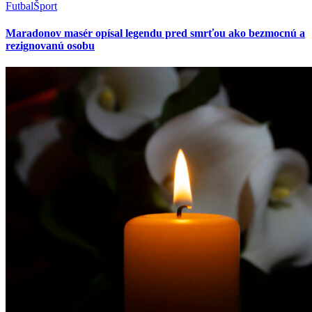
Futbal
Šport
Maradonov masér opísal legendu pred smrťou ako bezmocnú a
rezignovanú osobu