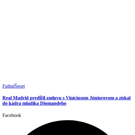
Futbal
Šport
Real Madrid predĺžil zmluvu s Viníciusom Júniorovom a získal
do kádra mladíka Diomandeho
Facebook