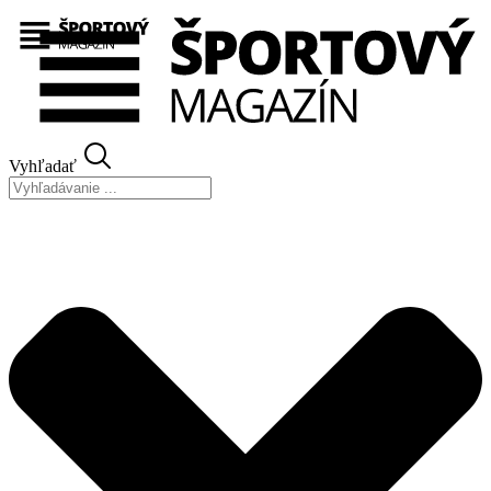
Preskočiť
na
obsah
Vyhľadať