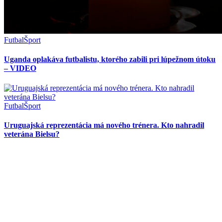
Futbal
Šport
Uganda oplakáva futbalistu, ktorého zabili pri lúpežnom útoku
– VIDEO
Futbal
Šport
Uruguajská reprezentácia má nového trénera. Kto nahradil
veterána Bielsu?