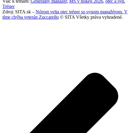
Viac k témam:
Generálny manažér
,
MS v hokeji 2026
,
otec a syn
,
Tréner
Zdroj: SITA.sk –
Nórom velia otec tréner so synom manažérom. V
tíme chýba veterán Zuccarello
© SITA Všetky práva vyhradené.