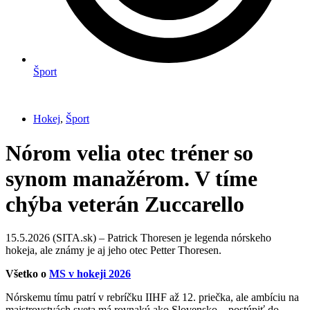
Šport
Hokej
,
Šport
Nórom velia otec tréner so
synom manažérom. V tíme
chýba veterán Zuccarello
15.5.2026 (SITA.sk) – Patrick Thoresen je legenda nórskeho
hokeja, ale známy je aj jeho otec Petter Thoresen.
Všetko o
MS v hokeji 2026
Nórskemu tímu patrí v rebríčku IIHF až 12. priečka, ale ambíciu na
majstrovstvách sveta má rovnakú ako Slovensko – postúpiť do