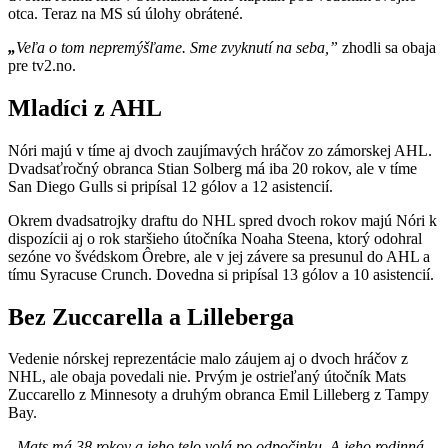
otca. Teraz na MS sú úlohy obrátené.
„
Veľa o tom nepremýšľame. Sme zvyknutí na seba,”
zhodli sa obaja
pre tv2.no.
Mladíci z AHL
Nóri majú v tíme aj dvoch zaujímavých hráčov zo zámorskej AHL.
Dvadsaťročný obranca Stian Solberg má iba 20 rokov, ale v tíme
San Diego Gulls si pripísal 12 gólov a 12 asistencií.
Okrem dvadsatrojky draftu do NHL spred dvoch rokov majú Nóri k
dispozícii aj o rok staršieho útočníka Noaha Steena, ktorý odohral
sezóne vo švédskom Ôrebre, ale v jej závere sa presunul do AHL a
tímu Syracuse Crunch. Dovedna si pripísal 13 gólov a 10 asistencií.
Bez Zuccarella a Lilleberga
Vedenie nórskej reprezentácie malo záujem aj o dvoch hráčov z
NHL, ale obaja povedali nie. Prvým je ostrieľaný útočník Mats
Zuccarello z Minnesoty a druhým obranca Emil Lilleberg z Tampy
Bay.
„Mats má 38 rokov a jeho telo volá po odpočinku. A jeho rodinná