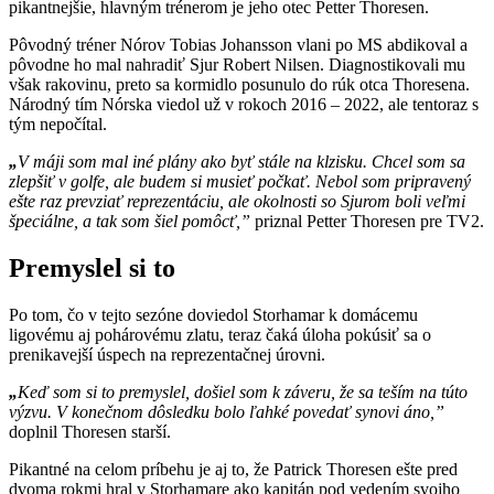
pikantnejšie, hlavným trénerom je jeho otec Petter Thoresen.
Pôvodný tréner Nórov Tobias Johansson vlani po MS abdikoval a
pôvodne ho mal nahradiť Sjur Robert Nilsen. Diagnostikovali mu
však rakovinu, preto sa kormidlo posunulo do rúk otca Thoresena.
Národný tím Nórska viedol už v rokoch 2016 – 2022, ale tentoraz s
tým nepočítal.
„
V máji som mal iné plány ako byť stále na klzisku. Chcel som sa
zlepšiť v golfe, ale budem si musieť počkať. Nebol som pripravený
ešte raz prevziať reprezentáciu, ale okolnosti so Sjurom boli veľmi
špeciálne, a tak som šiel pomôcť,”
priznal Petter Thoresen pre TV2.
Premyslel si to
Po tom, čo v tejto sezóne doviedol Storhamar k domácemu
ligovému aj pohárovému zlatu, teraz čaká úloha pokúsiť sa o
prenikavejší úspech na reprezentačnej úrovni.
„
Keď som si to premyslel, došiel som k záveru, že sa teším na túto
výzvu. V konečnom dôsledku bolo ľahké povedať synovi áno,”
doplnil Thoresen starší.
Pikantné na celom príbehu je aj to, že Patrick Thoresen ešte pred
dvoma rokmi hral v Storhamare ako kapitán pod vedením svojho