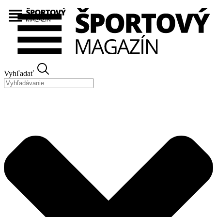
Preskočiť
na
obsah
Vyhľadať