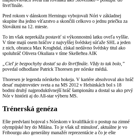
štvrťfinále.
Pred rokom v dánskom Herningu vybojovali Nóri v základnej
skupine iba jedno víťazstvo a skončili celkovo o jednu priečku za
Slovákmi na 12. mieste.
To im však neprekáža postaviť si výkonnostnú latku oveľa vyššie.
V tíme majú osem hráčov z najvyššej švédskej súťaže SHL a jeden
z nich, obranca Max Kroghdal, získal nedávno švédsky titul ako
spoluhráč Olivera Okuliara v tíme Skelleftea AIK
„Cieľ je bezpochyby dostať sa do štvrťfinále. Vždy to tak bolo,”
povedal odhodlane Patrick Thoresen pre nórske médiá.
Thoresen je legenda nórskeho hokeja. V kariére absolvoval ako hráč
desať majstrovstiev sveta a na MS 2012 v Helsinkách bol s 18
bodmi druhý najproduktívnejší hráč šampionátu a dostal sa ako prvý
Nór v histórii aj do All-star výberu MS.
Trénerská genéza
Ešte predvlani bojoval s Nórskom v kvalifikácii o postup na zimné
olympijské hry do Milána. To je však už minulosť, aktuálne je vo
Fribourgu ako generálny manažér reprezentácie a čo je ešte