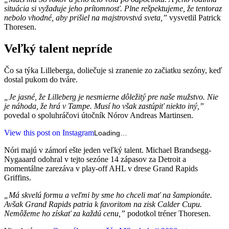
situácia si vyžaduje jeho prítomnosť. Plne rešpektujeme, že tentoraz
nebolo vhodné, aby prišiel na majstrovstvá sveta,”
vysvetlil Patrick
Thoresen.
Veľký talent nepríde
Čo sa týka Lilleberga, doliečuje si zranenie zo začiatku sezóny, keď
dostal pukom do tváre.
„Je jasné, že Lilleberg je nesmierne dôležitý pre naše mužstvo. Nie
je náhoda, že hrá v Tampe. Musí ho však zastúpiť niekto iný,”
povedal o spoluhráčovi útočník Nórov Andreas Martinsen.
View this post on Instagram
Loading…
Nóri majú v zámorí ešte jeden veľký talent. Michael Brandsegg-
Nygaaard odohral v tejto sezóne 14 zápasov za Detroit a
momentálne zarezáva v play-off AHL v drese Grand Rapids
Griffins.
„Má skvelú formu a veľmi by sme ho chceli mať na šampionáte.
Avšak Grand Rapids patria k favoritom na zisk Calder Cupu.
Nemôžeme ho získať za každú cenu,”
podotkol tréner Thoresen.