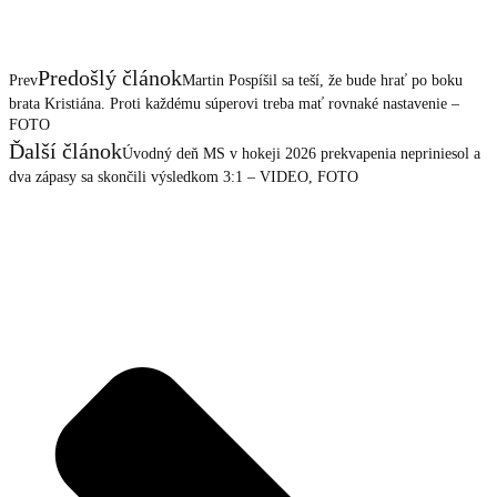
Predošlý článok
Prev
Martin Pospíšil sa teší, že bude hrať po boku
brata Kristiána. Proti každému súperovi treba mať rovnaké nastavenie –
FOTO
Ďalší článok
Úvodný deň MS v hokeji 2026 prekvapenia nepriniesol a
dva zápasy sa skončili výsledkom 3:1 – VIDEO, FOTO