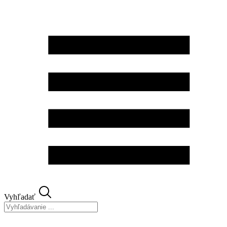
Preskočiť
na
obsah
Vyhľadať