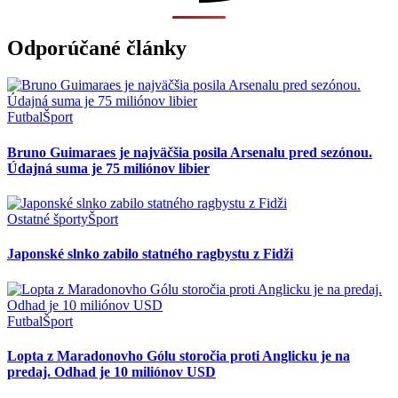
Odporúčané články
Futbal
Šport
Bruno Guimaraes je najväčšia posila Arsenalu pred sezónou.
Údajná suma je 75 miliónov libier
Ostatné športy
Šport
Japonské slnko zabilo statného ragbystu z Fidži
Futbal
Šport
Lopta z Maradonovho Gólu storočia proti Anglicku je na
predaj. Odhad je 10 miliónov USD