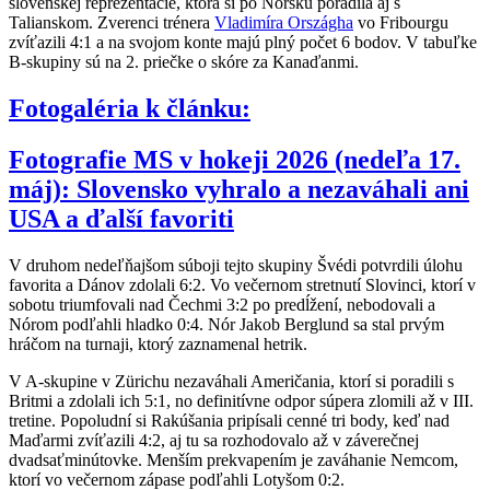
slovenskej reprezentácie, ktorá si po Nórsku poradila aj s
Talianskom. Zverenci trénera
Vladimíra Országha
vo Fribourgu
zvíťazili 4:1 a na svojom konte majú plný počet 6 bodov. V tabuľke
B-skupiny sú na 2. priečke o skóre za Kanaďanmi.
Fotogaléria k článku:
Fotografie MS v hokeji 2026 (nedeľa 17.
máj): Slovensko vyhralo a nezaváhali ani
USA a ďalší favoriti
V druhom nedeľňajšom súboji tejto skupiny Švédi potvrdili úlohu
favorita a Dánov zdolali 6:2. Vo večernom stretnutí Slovinci, ktorí v
sobotu triumfovali nad Čechmi 3:2 po predĺžení, nebodovali a
Nórom podľahli hladko 0:4. Nór Jakob Berglund sa stal prvým
hráčom na turnaji, ktorý zaznamenal hetrik.
V A-skupine v Zürichu nezaváhali Američania, ktorí si poradili s
Britmi a zdolali ich 5:1, no definitívne odpor súpera zlomili až v III.
tretine. Popoludní si Rakúšania pripísali cenné tri body, keď nad
Maďarmi zvíťazili 4:2, aj tu sa rozhodovalo až v záverečnej
dvadsaťminútovke. Menším prekvapením je zaváhanie Nemcom,
ktorí vo večernom zápase podľahli Lotyšom 0:2.