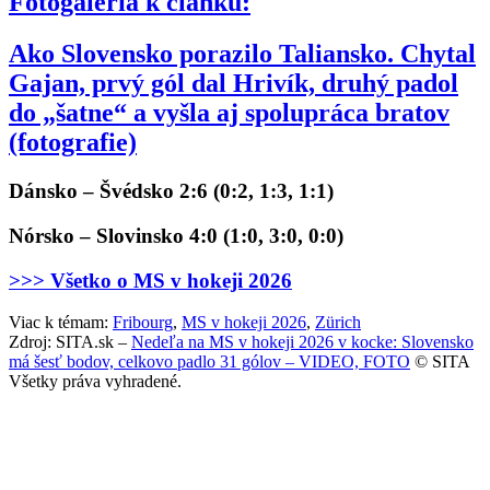
Fotogaléria k článku:
Ako Slovensko porazilo Taliansko. Chytal
Gajan, prvý gól dal Hrivík, druhý padol
do „šatne“ a vyšla aj spolupráca bratov
(fotografie)
Dánsko – Švédsko 2:6 (0:2, 1:3, 1:1)
Nórsko – Slovinsko 4:0 (1:0, 3:0, 0:0)
>>> Všetko o MS v hokeji 2026
Viac k témam:
Fribourg
,
MS v hokeji 2026
,
Zürich
Zdroj: SITA.sk –
Nedeľa na MS v hokeji 2026 v kocke: Slovensko
má šesť bodov, celkovo padlo 31 gólov – VIDEO, FOTO
© SITA
Všetky práva vyhradené.