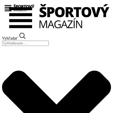
Preskočiť
na
obsah
Vyhľadať