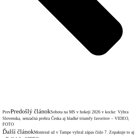
Predošlý článok
Prev
Sobota na MS v hokeji 2026 v kocke: Výhra
Slovenska, senzačná prehra Česka aj hladké triumfy favoritov – VIDEO,
FOTO
Ďalší článok
Montreal už v Tampe vyhral zápas číslo 7. Zopakuje to aj