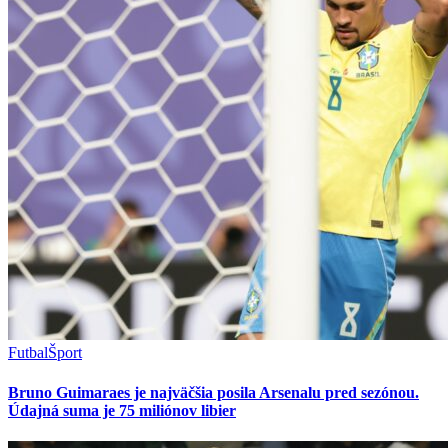
Futbal
Šport
Bruno Guimaraes je najväčšia posila Arsenalu pred sezónou.
Údajná suma je 75 miliónov libier