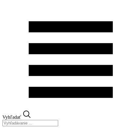
Preskočiť
na
obsah
Vyhľadať