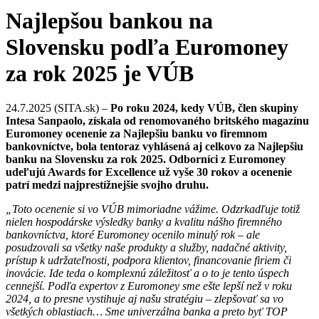
Najlepšou bankou na
Slovensku podľa Euromoney
za rok 2025 je VÚB
24.7.2025 (SITA.sk) –
Po roku 2024, kedy VÚB, člen skupiny
Intesa Sanpaolo, získala od renomovaného britského magazínu
Euromoney ocenenie za Najlepšiu banku vo firemnom
bankovníctve, bola tentoraz vyhlásená aj celkovo za Najlepšiu
banku na Slovensku za rok 2025. Odborníci z Euromoney
udeľujú Awards for Excellence už vyše 30 rokov a ocenenie
patrí medzi najprestížnejšie svojho druhu.
„Toto ocenenie si vo VÚB mimoriadne vážime. Odzrkadľuje totiž
nielen hospodárske výsledky banky a kvalitu nášho firemného
bankovníctva, ktoré Euromoney ocenilo minulý rok – ale
posudzovali sa všetky naše produkty a služby, nadačné aktivity,
prístup k udržateľnosti, podpora klientov, financovanie firiem či
inovácie. Ide teda o komplexnú záležitosť a o to je tento úspech
cennejší. Podľa expertov z Euromoney sme ešte lepší než v roku
2024, a to presne vystihuje aj našu stratégiu – zlepšovať sa vo
všetkých oblastiach… Sme univerzálna banka a preto byť TOP