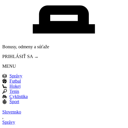
Bonusy, odmeny a súťaže
PRIHLÁSIŤ SA →
MENU
Správy
Futbal
Hokej
Tenis
Cyklistika
Šport
Slovensko
,
Správy