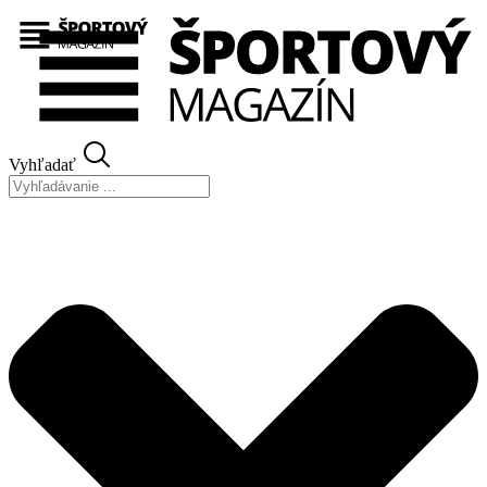
Preskočiť
na
obsah
Vyhľadať