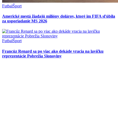
Futbal
Šport
Americké mestá žiadajú milióny dolárov, ktoré im FIFA sľúbila
za usporiadanie MS 2026
Futbal
Šport
Francúz Renard sa po viac ako dekáde vracia na lavičku
reprezentácie Pobrežia Slonoviny