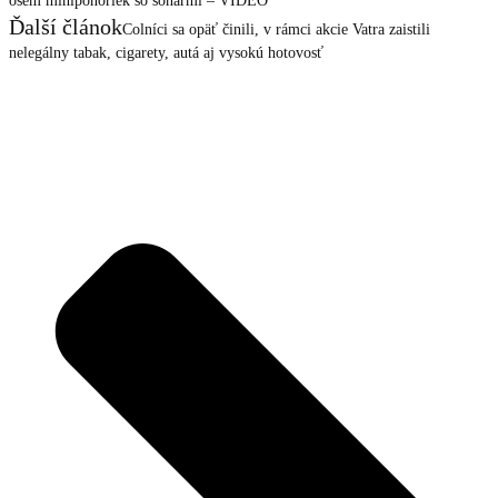
osem miniponoriek so sonarmi – VIDEO
Ďalší článok
Colníci sa opäť činili, v rámci akcie Vatra zaistili
nelegálny tabak, cigarety, autá aj vysokú hotovosť