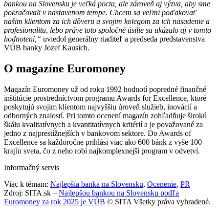
bankou na Slovensku je veľká pocta, ale zároveň aj výzva, aby sme
pokračovali v nastavenom tempe. Chcem sa veľmi poďakovať
našim klientom za ich dôveru a svojim kolegom za ich nasadenie a
profesionalitu, lebo práve toto spoločné úsilie sa ukázalo aj v tomto
hodnotení,“
uviedol generálny riaditeľ a predseda predstavenstva
VÚB banky Jozef Kausich.
O magazíne Euromoney
Magazín Euromoney už od roku 1992 hodnotí popredné finančné
inštitúcie prostredníctvom programu Awards for Excellence, ktoré
poskytujú svojim klientom najvyššiu úroveň služieb, inovácií a
odborných znalostí. Pri tomto ocenení magazín zohľadňuje širokú
škálu kvalitatívnych a kvantitatívnych kritérií a je považované za
jedno z najprestížnejších v bankovom sektore. Do Awards of
Excellence sa každoročne prihlási viac ako 600 bánk z vyše 100
krajín sveta, čo z neho robí najkomplexnejší program v odvetví.
Informačný servis
Viac k témam:
Najlepšia banka na Slovensku
,
Ocenenie
,
PR
Zdroj: SITA.sk –
Najlepšou bankou na Slovensku podľa
Euromoney za rok 2025 je VÚB
© SITA Všetky práva vyhradené.