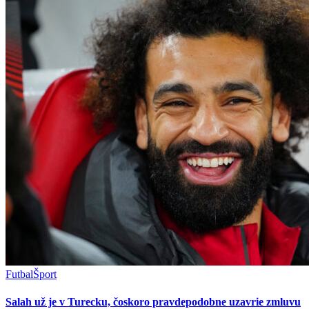
Futbal
Šport
Salah už je v Turecku, čoskoro pravdepodobne uzavrie zmluvu