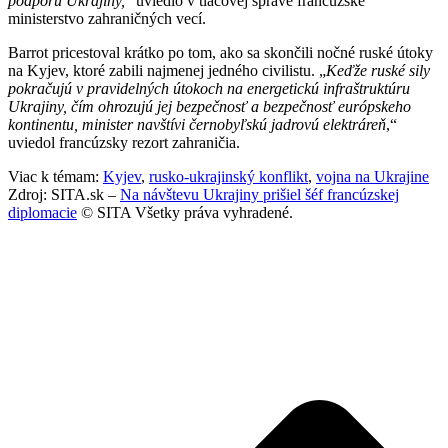
podporu Ukrajiny,
“ uviedlo v tlačovej správe francúzske
ministerstvo zahraničných vecí.
Barrot pricestoval krátko po tom, ako sa skončili nočné ruské útoky
na Kyjev, ktoré zabili najmenej jedného civilistu. „
Keďže ruské sily
pokračujú v pravidelných útokoch na energetickú infraštruktúru
Ukrajiny, čím ohrozujú jej bezpečnosť a bezpečnosť európskeho
kontinentu, minister navštívi černobyľskú jadrovú elektráreň
,“
uviedol francúzsky rezort zahraničia.
Viac k témam:
Kyjev
,
rusko-ukrajinský konflikt
,
vojna na Ukrajine
Zdroj: SITA.sk –
Na návštevu Ukrajiny prišiel šéf francúzskej
diplomacie
© SITA Všetky práva vyhradené.