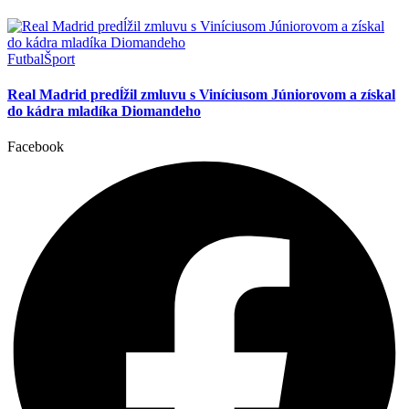
Futbal
Šport
Real Madrid predĺžil zmluvu s Viníciusom Júniorovom a získal
do kádra mladíka Diomandeho
Facebook