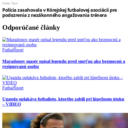
Odporúčané články
Futbal
Šport
Maradonov masér opísal legendu pred smrťou ako bezmocnú a
rezignovanú osobu
Futbal
Šport
Uganda oplakáva futbalistu, ktorého zabili pri lúpežnom útoku
– VIDEO