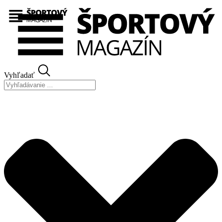
Preskočiť
na
obsah
Vyhľadať