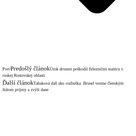
Predošlý článok
Prev
Útok dronmi poškodil železničnú stanicu v
ruskej Rostovskej oblasti
Ďalší článok
Tabaková daň ako rozbuška. Brusel vezme členským
štátom príjmy a zvýši dane